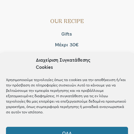
OUR RECIPE
Gifts
Μέχρι 30€
Blog
Διαχείριση Συγκατάθεσης
Shop the look
Cookies
Χρησιμοποιούμε τεχνολογίες όπως τα cookies για την αποθήκευση ή/και
την πρόσβαση σε πληροφορίες συσκευών. Αυτό το κάνουμε για να
βελτιώσουμε την εμπειρία περιήγησης και να προβάλλουμε
εξατομικευμένες διαφημίσεις. Η συγκατάθεση για τις εν λόγω
ΚΑΤΑΣΤΗΜΑ
τεχνολογίες θα μας επιτρέψει να επεξεργαστούμε δεδομένα προσωπικού
χαρακτήρα, όπως συμπεριφορά περιήγησης ή μοναδικά αναγνωριστικά
σε αυτόν τον ιστότοπο.
Σταθά 17, 38221 Βόλος
2421 217300
ΌΛΑ