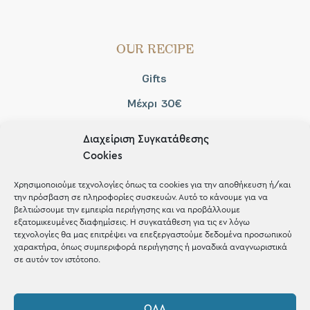
OUR RECIPE
Gifts
Μέχρι 30€
Blog
Διαχείριση Συγκατάθεσης
Shop the look
Cookies
Χρησιμοποιούμε τεχνολογίες όπως τα cookies για την αποθήκευση ή/και
την πρόσβαση σε πληροφορίες συσκευών. Αυτό το κάνουμε για να
βελτιώσουμε την εμπειρία περιήγησης και να προβάλλουμε
εξατομικευμένες διαφημίσεις. Η συγκατάθεση για τις εν λόγω
ΚΑΤΑΣΤΗΜΑ
τεχνολογίες θα μας επιτρέψει να επεξεργαστούμε δεδομένα προσωπικού
χαρακτήρα, όπως συμπεριφορά περιήγησης ή μοναδικά αναγνωριστικά
σε αυτόν τον ιστότοπο.
Σταθά 17, 38221 Βόλος
2421 217300
ΌΛΑ