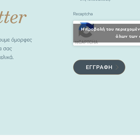
tter
Recaptcha
Η προβολή του περιεχομέν
όλων των 
νουμε όμορφες
να σας
ελικά.