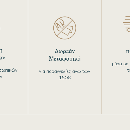
η
Δωρεάν
π
ων
Μεταφορικά
μέσα σε 
σωπικών
τ
για παραγγελίες άνω των
ν
150€