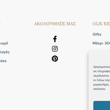
Σ
AΚΟΛΟΥΘΗΣΕ ΜΑΣ
OUR RE
Gifts
ρωμή
Μέχρι 30
λαγές
Blog
kies
Shop the
Χρησιμοποιο
σε πληροφορ
περιήγησης 
εν λόγω τεχ
χαρακτήρα, 
ιστότοπο.