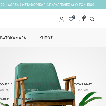
300
| ΔΩΡΕΑΝ ΜΕΤΑΦΟΡΙΚΑ ΓΙΑ ΠΑΡΑΓΓΕΛΙΕΣ ΑΝΩ ΤΩΝ 150€
0
0
ΕΒΑΤΟΚΆΜΑΡΑ
ΚΉΠΟΣ
 ΤΟ ΠΑΙΔΙ
ΕΠΙΛΕΓΜΕΝΑ
ΕΠΙΠΛΑ
ΚΟΣΜΗΜΑΤΑ
roducts
367
Products
162
Products
35
Products
TABLE
ΦΩΤΙΣΜΟΣ
318
Products