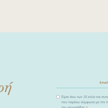
φή
Είμαι άνω των 16 ετών και συ
που παρέχω σύμφωνα με την π
της ιστοσελίδας.
*