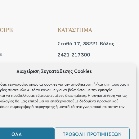
CIPE
ΚΑΤΑΣΤΗΜΑ
Σταθά 17, 38221 Βόλος
€
2421 217300
Δευ / Τετ / Σαβ: 09:00 -
Διαχείριση Συγκατάθεσης Cookies
 look
15:00
ύμε τεχνολογίες όπως τα cookies για την αποθήκευση ή/και την πρόσβαση
Τριτ / Πεμ / Παρ: 09:00 -
ίες συσκευών. Αυτό το κάνουμε για να βελτιώσουμε την εμπειρία
και να προβάλλουμε εξατομικευμένες διαφημίσεις. Η συγκατάθεση για τις
21:00
νολογίες θα μας επιτρέψει να επεξεργαστούμε δεδομένα προσωπικού
όπως συμπεριφορά περιήγησης ή μοναδικά αναγνωριστικά σε αυτόν τον
ΌΛΑ
ΠΡΟΒΟΛΉ ΠΡΟΤΙΜΉΣΕΩΝ