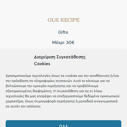
OUR RECIPE
Gifts
Μέχρι 30€
Blog
Διαχείριση Συγκατάθεσης
Shop the look
Cookies
Χρησιμοποιούμε τεχνολογίες όπως τα cookies για την αποθήκευση ή/και
την πρόσβαση σε πληροφορίες συσκευών. Αυτό το κάνουμε για να
βελτιώσουμε την εμπειρία περιήγησης και να προβάλλουμε
εξατομικευμένες διαφημίσεις. Η συγκατάθεση για τις εν λόγω
ΚΑΤΑΣΤΗΜΑ
τεχνολογίες θα μας επιτρέψει να επεξεργαστούμε δεδομένα προσωπικού
χαρακτήρα, όπως συμπεριφορά περιήγησης ή μοναδικά αναγνωριστικά
σε αυτόν τον ιστότοπο.
Σταθά 17, 38221 Βόλος
2421 217300
ΌΛΑ