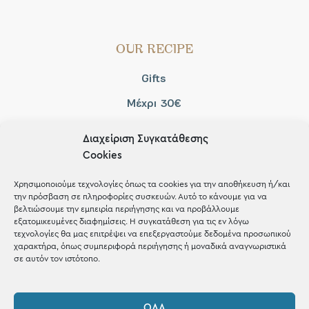
OUR RECIPE
Gifts
Μέχρι 30€
Blog
Διαχείριση Συγκατάθεσης
Shop the look
Cookies
Χρησιμοποιούμε τεχνολογίες όπως τα cookies για την αποθήκευση ή/και
την πρόσβαση σε πληροφορίες συσκευών. Αυτό το κάνουμε για να
βελτιώσουμε την εμπειρία περιήγησης και να προβάλλουμε
εξατομικευμένες διαφημίσεις. Η συγκατάθεση για τις εν λόγω
ΚΑΤΑΣΤΗΜΑ
τεχνολογίες θα μας επιτρέψει να επεξεργαστούμε δεδομένα προσωπικού
χαρακτήρα, όπως συμπεριφορά περιήγησης ή μοναδικά αναγνωριστικά
σε αυτόν τον ιστότοπο.
Σταθά 17, 38221 Βόλος
2421 217300
ΌΛΑ