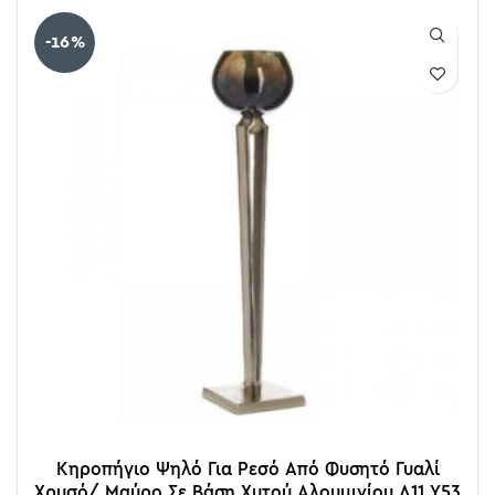
-16%
Κηροπήγιο Ψηλό Για Ρεσό Από Φυσητό Γυαλί
Χρυσό/ Μαύρο Σε Βάση Χυτού Αλουμινίου Δ11 Υ53