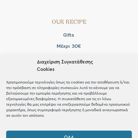
OUR RECIPE
Gifts
Μέχρι 30€
Blog
Διαχείριση Συγκατάθεσης
Shop the look
Cookies
Χρησιμοποιούμε τεχνολογίες όπως τα cookies για την αποθήκευση ή/και
την πρόσβαση σε πληροφορίες συσκευών. Αυτό το κάνουμε για να
βελτιώσουμε την εμπειρία περιήγησης και να προβάλλουμε
εξατομικευμένες διαφημίσεις. Η συγκατάθεση για τις εν λόγω
ΚΑΤΑΣΤΗΜΑ
τεχνολογίες θα μας επιτρέψει να επεξεργαστούμε δεδομένα προσωπικού
χαρακτήρα, όπως συμπεριφορά περιήγησης ή μοναδικά αναγνωριστικά
σε αυτόν τον ιστότοπο.
Σταθά 17, 38221 Βόλος
2421 217300
ΌΛΑ