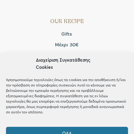
OUR RECIPE
Gifts
Μέχρι 30€
Blog
Διαχείριση Συγκατάθεσης
Shop the look
Cookies
Χρησιμοποιούμε τεχνολογίες όπως τα cookies για την αποθήκευση ή/και
την πρόσβαση σε πληροφορίες συσκευών. Αυτό το κάνουμε για να
βελτιώσουμε την εμπειρία περιήγησης και να προβάλλουμε
εξατομικευμένες διαφημίσεις. Η συγκατάθεση για τις εν λόγω
ΚΑΤΑΣΤΗΜΑ
τεχνολογίες θα μας επιτρέψει να επεξεργαστούμε δεδομένα προσωπικού
χαρακτήρα, όπως συμπεριφορά περιήγησης ή μοναδικά αναγνωριστικά
σε αυτόν τον ιστότοπο.
Σταθά 17, 38221 Βόλος
2421 217300
ΌΛΑ