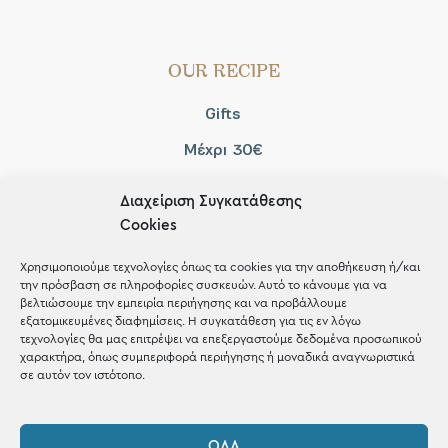
OUR RECIPE
Gifts
Μέχρι 30€
Blog
Διαχείριση Συγκατάθεσης
Shop the look
Cookies
Χρησιμοποιούμε τεχνολογίες όπως τα cookies για την αποθήκευση ή/και
την πρόσβαση σε πληροφορίες συσκευών. Αυτό το κάνουμε για να
βελτιώσουμε την εμπειρία περιήγησης και να προβάλλουμε
εξατομικευμένες διαφημίσεις. Η συγκατάθεση για τις εν λόγω
ΚΑΤΑΣΤΗΜΑ
τεχνολογίες θα μας επιτρέψει να επεξεργαστούμε δεδομένα προσωπικού
χαρακτήρα, όπως συμπεριφορά περιήγησης ή μοναδικά αναγνωριστικά
σε αυτόν τον ιστότοπο.
Σταθά 17, 38221 Βόλος
2421 217300
ΌΛΑ