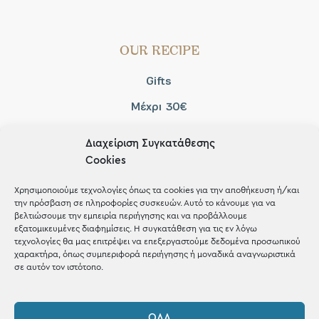
OUR RECIPE
Gifts
Μέχρι 30€
Blog
Διαχείριση Συγκατάθεσης
Shop the look
Cookies
Χρησιμοποιούμε τεχνολογίες όπως τα cookies για την αποθήκευση ή/και
την πρόσβαση σε πληροφορίες συσκευών. Αυτό το κάνουμε για να
βελτιώσουμε την εμπειρία περιήγησης και να προβάλλουμε
εξατομικευμένες διαφημίσεις. Η συγκατάθεση για τις εν λόγω
ΚΑΤΑΣΤΗΜΑ
τεχνολογίες θα μας επιτρέψει να επεξεργαστούμε δεδομένα προσωπικού
χαρακτήρα, όπως συμπεριφορά περιήγησης ή μοναδικά αναγνωριστικά
σε αυτόν τον ιστότοπο.
Σταθά 17, 38221 Βόλος
2421 217300
ΌΛΑ