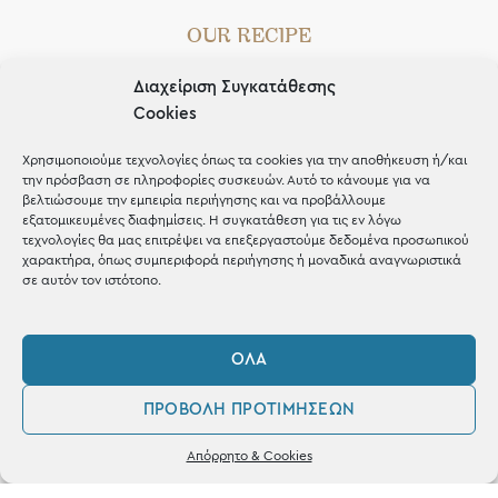
OUR RECIPE
Gifts
Διαχείριση Συγκατάθεσης
Cookies
Μέχρι 30€
Blog
Χρησιμοποιούμε τεχνολογίες όπως τα cookies για την αποθήκευση ή/και
την πρόσβαση σε πληροφορίες συσκευών. Αυτό το κάνουμε για να
Shop the look
βελτιώσουμε την εμπειρία περιήγησης και να προβάλλουμε
εξατομικευμένες διαφημίσεις. Η συγκατάθεση για τις εν λόγω
τεχνολογίες θα μας επιτρέψει να επεξεργαστούμε δεδομένα προσωπικού
χαρακτήρα, όπως συμπεριφορά περιήγησης ή μοναδικά αναγνωριστικά
σε αυτόν τον ιστότοπο.
ΚΑΤΑΣΤΗΜΑ
ΌΛΑ
Σταθά 17, 38221 Βόλος
ΠΡΟΒΟΛΉ ΠΡΟΤΙΜΉΣΕΩΝ
2421 217300
0
Απόρρητο & Cookies
Δευ / Τετ / Σαβ: 09:00 - 15:00
Λογαριασμός
Φίλτρα
Αγαπημένα