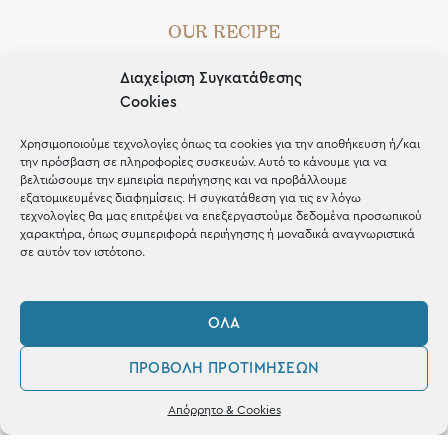
OUR RECIPE
Gifts
Διαχείριση Συγκατάθεσης
Cookies
Μέχρι 30€
Blog
Χρησιμοποιούμε τεχνολογίες όπως τα cookies για την αποθήκευση ή/και
την πρόσβαση σε πληροφορίες συσκευών. Αυτό το κάνουμε για να
Shop the look
βελτιώσουμε την εμπειρία περιήγησης και να προβάλλουμε
εξατομικευμένες διαφημίσεις. Η συγκατάθεση για τις εν λόγω
τεχνολογίες θα μας επιτρέψει να επεξεργαστούμε δεδομένα προσωπικού
χαρακτήρα, όπως συμπεριφορά περιήγησης ή μοναδικά αναγνωριστικά
σε αυτόν τον ιστότοπο.
ΚΑΤΑΣΤΗΜΑ
ΌΛΑ
Σταθά 17, 38221 Βόλος
ΠΡΟΒΟΛΉ ΠΡΟΤΙΜΉΣΕΩΝ
2421 217300
0
Απόρρητο & Cookies
Δευ / Τετ / Σαβ: 09:00 - 15:00
Λογαριασμός
Φίλτρα
Αγαπημένα