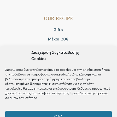
OUR RECIPE
Gifts
Μέχρι 30€
Blog
Διαχείριση Συγκατάθεσης
Shop the look
Cookies
Χρησιμοποιούμε τεχνολογίες όπως τα cookies για την αποθήκευση ή/και
την πρόσβαση σε πληροφορίες συσκευών. Αυτό το κάνουμε για να
βελτιώσουμε την εμπειρία περιήγησης και να προβάλλουμε
εξατομικευμένες διαφημίσεις. Η συγκατάθεση για τις εν λόγω
ΚΑΤΑΣΤΗΜΑ
τεχνολογίες θα μας επιτρέψει να επεξεργαστούμε δεδομένα προσωπικού
χαρακτήρα, όπως συμπεριφορά περιήγησης ή μοναδικά αναγνωριστικά
σε αυτόν τον ιστότοπο.
Σταθά 17, 38221 Βόλος
2421 217300
ΌΛΑ