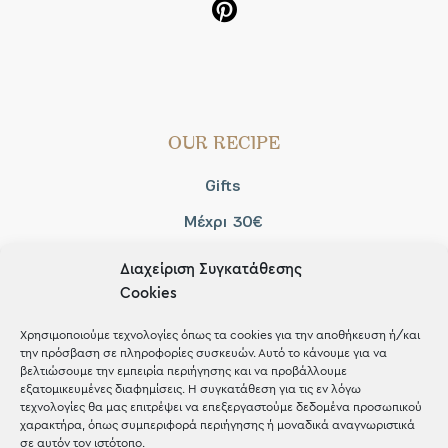
OUR RECIPE
Gifts
Μέχρι 30€
Blog
Διαχείριση Συγκατάθεσης
Shop the look
Cookies
Χρησιμοποιούμε τεχνολογίες όπως τα cookies για την αποθήκευση ή/και
την πρόσβαση σε πληροφορίες συσκευών. Αυτό το κάνουμε για να
βελτιώσουμε την εμπειρία περιήγησης και να προβάλλουμε
εξατομικευμένες διαφημίσεις. Η συγκατάθεση για τις εν λόγω
τεχνολογίες θα μας επιτρέψει να επεξεργαστούμε δεδομένα προσωπικού
ΚΑΤΑΣΤΗΜΑ
χαρακτήρα, όπως συμπεριφορά περιήγησης ή μοναδικά αναγνωριστικά
σε αυτόν τον ιστότοπο.