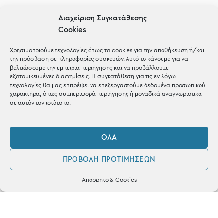
Μέχρι 30€
Διαχείριση Συγκατάθεσης
Blog
Cookies
Shop the look
Χρησιμοποιούμε τεχνολογίες όπως τα cookies για την αποθήκευση ή/και
την πρόσβαση σε πληροφορίες συσκευών. Αυτό το κάνουμε για να
βελτιώσουμε την εμπειρία περιήγησης και να προβάλλουμε
εξατομικευμένες διαφημίσεις. Η συγκατάθεση για τις εν λόγω
τεχνολογίες θα μας επιτρέψει να επεξεργαστούμε δεδομένα προσωπικού
χαρακτήρα, όπως συμπεριφορά περιήγησης ή μοναδικά αναγνωριστικά
ΚΑΤΑΣΤΗΜΑ
σε αυτόν τον ιστότοπο.
Σταθά 17, 38221 Βόλος
ΌΛΑ
2421 217300
ΠΡΟΒΟΛΉ ΠΡΟΤΙΜΉΣΕΩΝ
Δευ / Τετ / Σαβ: 09:00 - 15:00
0
Τριτ / Πεμ / Παρ: 09:00 - 21:00
Απόρρητο & Cookies
Λογαριασμός
Φίλτρα
Αγαπημένα