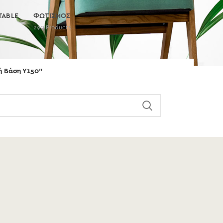
TABLE
ΦΩΤΙΣΜΟΣ
290
Products
ή Βάση Υ150”