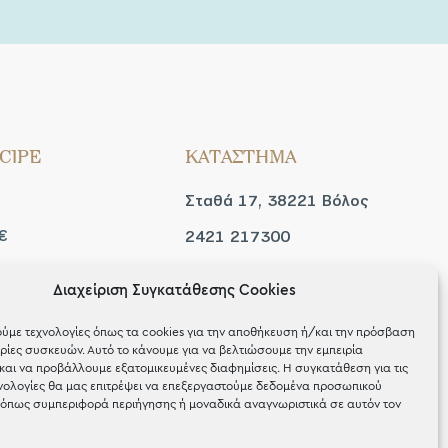
CIPE
ΚΑΤΑΣΤΗΜΑ
Σταθά 17, 38221 Βόλος
€
2421 217300
Δευ / Τετ / Σαβ: 09:00 -
Διαχείριση Συγκατάθεσης Cookies
 look
15:00
ύμε τεχνολογίες όπως τα cookies για την αποθήκευση ή/και την πρόσβαση
Τριτ / Πεμ / Παρ: 09:00 -
ίες συσκευών. Αυτό το κάνουμε για να βελτιώσουμε την εμπειρία
και να προβάλλουμε εξατομικευμένες διαφημίσεις. Η συγκατάθεση για τις
21:00
νολογίες θα μας επιτρέψει να επεξεργαστούμε δεδομένα προσωπικού
όπως συμπεριφορά περιήγησης ή μοναδικά αναγνωριστικά σε αυτόν τον