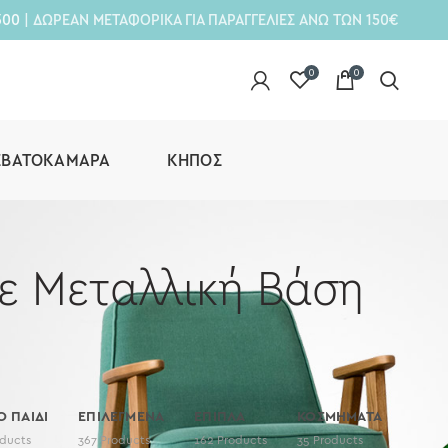
300
| ΔΩΡΕΑΝ ΜΕΤΑΦΟΡΙΚΑ ΓΙΑ ΠΑΡΑΓΓΕΛΙΕΣ ΑΝΩ ΤΩΝ 150€
0
0
ΕΒΑΤΟΚΆΜΑΡΑ
ΚΉΠΟΣ
Με Μεταλλική Βάση
Ο ΠΑΙΔΙ
ΕΠΙΛΕΓΜΕΝΑ
ΕΠΙΠΛΑ
ΚΟΣΜΗΜΑΤΑ
ducts
367
Products
162
Products
35
Products