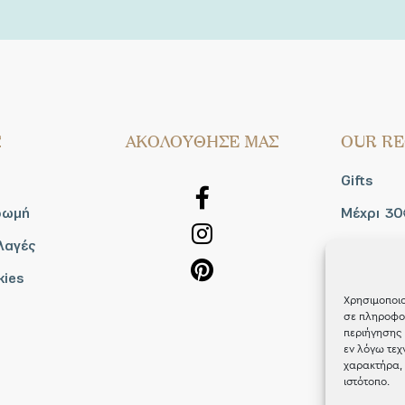
Σ
AΚΟΛΟΥΘΗΣΕ ΜΑΣ
OUR RE
Gifts
ρωμή
Μέχρι 30
λαγές
Blog
kies
Shop the
Χρησιμοποιο
σε πληροφορ
περιήγησης 
εν λόγω τεχ
χαρακτήρα, 
ιστότοπο.