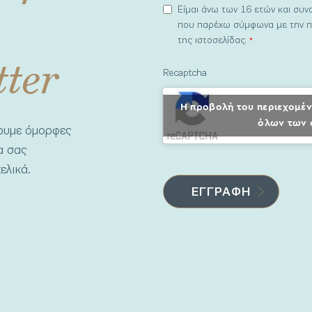
Είμαι άνω των 16 ετών και συ
που παρέχω σύμφωνα με την π
της ιστοσελίδας.
*
tter
Recaptcha
Η προβολή του περιεχομέν
όλων των 
νουμε όμορφες
να σας
ελικά.