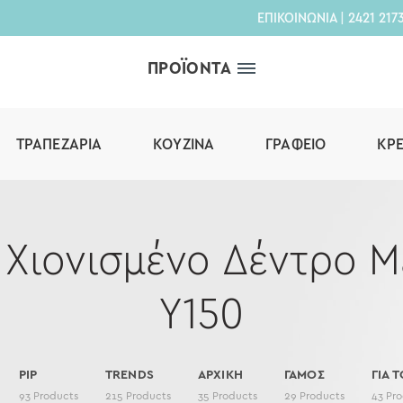
ΕΠΙΚΟΙΝΩΝΙΑ
|
2421 217
ΠΡΟΪΟΝΤΑ
ΤΡΑΠΕΖΑΡΊΑ
ΚΟΥΖΊΝΑ
ΓΡΑΦΕΊΟ
ΚΡ
 Χιονισμένο Δέντρο 
Υ150
PIP
TRENDS
ΑΡΧΙΚΗ
ΓΑΜΟΣ
ΓΙΑ Τ
93
Products
215
Products
35
Products
29
Products
43
Pro