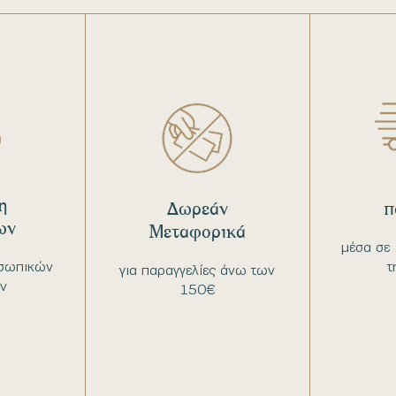
η
Δωρεάν
π
ων
Μεταφορικά
μέσα σε 
σωπικών
τ
για παραγγελίες άνω των
ν
150€