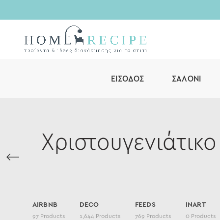
ΕΊΣΟΔΟΣ
ΣΑΛΌΝΙ
Χριστουγενιάτικο
AIRBNB
DECO
FEEDS
INART
97
Products
1,644
Products
769
Products
0
Products