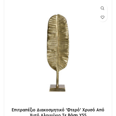
Επιτραπέζιο Διακοσμητικό ‘Φτερό’ Χρυσό Από
Χυτό Αλουμίνιο Σε Βάση Υ55