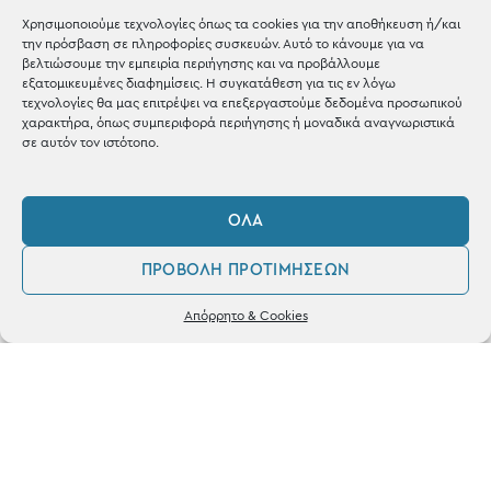
Χρησιμοποιούμε τεχνολογίες όπως τα cookies για την αποθήκευση ή/και
Shop the look
την πρόσβαση σε πληροφορίες συσκευών. Αυτό το κάνουμε για να
βελτιώσουμε την εμπειρία περιήγησης και να προβάλλουμε
εξατομικευμένες διαφημίσεις. Η συγκατάθεση για τις εν λόγω
τεχνολογίες θα μας επιτρέψει να επεξεργαστούμε δεδομένα προσωπικού
χαρακτήρα, όπως συμπεριφορά περιήγησης ή μοναδικά αναγνωριστικά
σε αυτόν τον ιστότοπο.
ΚΑΤΑΣΤΗΜΑ
Σταθά 17, 38221 Βόλος
ΌΛΑ
2421 217300
ΠΡΟΒΟΛΉ ΠΡΟΤΙΜΉΣΕΩΝ
Δευ / Τετ / Σαβ: 09:00 - 15:00
0
Απόρρητο & Cookies
Λογαριασμός
Φίλτρα
Αγαπημένα
Τριτ / Πεμ / Παρ: 09:00 - 21:00