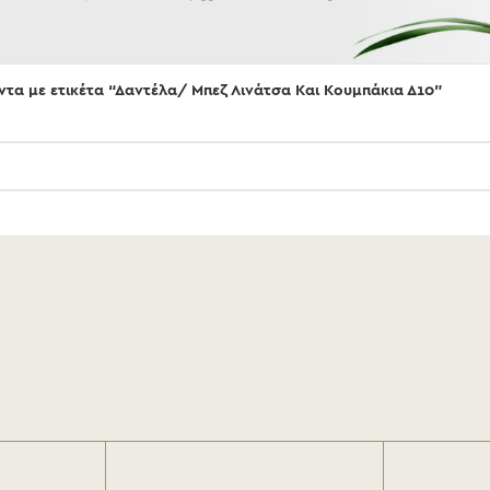
ντα με ετικέτα “Δαντέλα/ Μπεζ Λινάτσα Και Κουμπάκια Δ10”