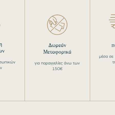
η
Δωρεάν
π
ων
Μεταφορικά
μέσα σε 
σωπικών
τ
για παραγγελίες άνω των
ν
150€