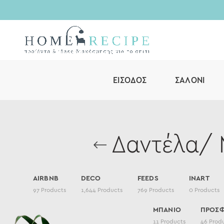
ΕΊΣΟΔΟΣ
ΣΑΛΌΝΙ
Δαντέλα/ 
AIRBNB
DECO
FEEDS
INART
97
Products
1,644
Products
769
Products
0
Products
ΜΠΑΝΙΟ
ΠΡΟΣ
11
Products
46
Prod