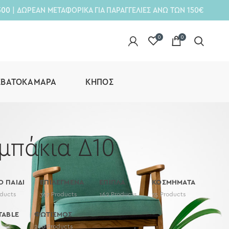
300
| ΔΩΡΕΑΝ ΜΕΤΑΦΟΡΙΚΑ ΓΙΑ ΠΑΡΑΓΓΕΛΙΕΣ ΑΝΩ ΤΩΝ 150€
0
0
ΕΒΑΤΟΚΆΜΑΡΑ
ΚΉΠΟΣ
μπάκια Δ10
Ο ΠΑΙΔΙ
ΕΠΙΛΕΓΜΕΝΑ
ΕΠΙΠΛΑ
ΚΟΣΜΗΜΑΤΑ
ducts
367
Products
162
Products
35
Products
TABLE
ΦΩΤΙΣΜΟΣ
290
Products