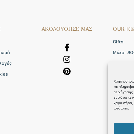
Σ
AΚΟΛΟΥΘΗΣΕ ΜΑΣ
OUR RE
Gifts
ρωμή
Μέχρι 30
λαγές
Blog
kies
Shop the
Χρησιμοποιο
σε πληροφορ
περιήγησης 
εν λόγω τεχ
χαρακτήρα, 
ιστότοπο.