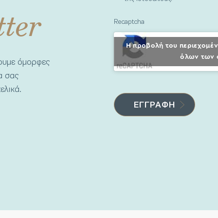
tter
Recaptcha
Η προβολή του περιεχομέν
όλων των 
νουμε όμορφες
να σας
ελικά.