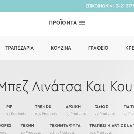
ΕΠΙΚΟΙΝΩΝΙΑ
|
2421 217
ΠΡΟΪΟΝΤΑ
ΤΡΑΠΕΖΑΡΊΑ
ΚΟΥΖΊΝΑ
ΓΡΑΦΕΊΟ
ΚΡ
Μπεζ Λινάτσα Και Κου
PIP
TRENDS
ΑΡΧΙΚΗ
ΓΑΜΟΣ
ΓΙΑ Τ
93
Products
215
Products
35
Products
29
Products
43
Pro
ΦΟΡΕΣ
ΤΕΧΝΗ
ΤΕΧΝΗΤΑ ΦΥΤΑ
ΤΡΑΠΕΖΙ Ή ART DE LA 
ucts
49
Products
2,653
Products
304
Products