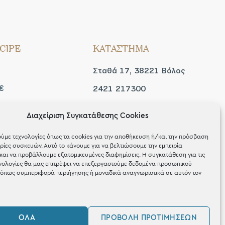
CIPE
ΚΑΤΑΣΤΗΜΑ
Σταθά 17, 38221 Βόλος
€
2421 217300
Δευ / Τετ / Σαβ: 09:00 -
Διαχείριση Συγκατάθεσης Cookies
 look
15:00
ύμε τεχνολογίες όπως τα cookies για την αποθήκευση ή/και την πρόσβαση
Τριτ / Πεμ / Παρ: 09:00 -
ίες συσκευών. Αυτό το κάνουμε για να βελτιώσουμε την εμπειρία
και να προβάλλουμε εξατομικευμένες διαφημίσεις. Η συγκατάθεση για τις
21:00
νολογίες θα μας επιτρέψει να επεξεργαστούμε δεδομένα προσωπικού
όπως συμπεριφορά περιήγησης ή μοναδικά αναγνωριστικά σε αυτόν τον
ΌΛΑ
ΠΡΟΒΟΛΉ ΠΡΟΤΙΜΉΣΕΩΝ