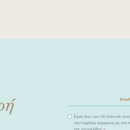
φή
Είμαι άνω των 16 ετών και συ
που παρέχω σύμφωνα με την π
της ιστοσελίδας.
*