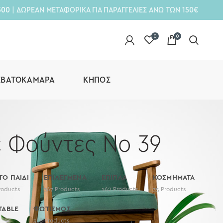
300
| ΔΩΡΕΑΝ ΜΕΤΑΦΟΡΙΚΑ ΓΙΑ ΠΑΡΑΓΓΕΛΙΕΣ ΑΝΩ ΤΩΝ 150€
0
0
ΕΒΑΤΟΚΆΜΑΡΑ
ΚΉΠΟΣ
 Φούντες Νο 39
 ΤΟ ΠΑΙΔΙ
ΕΠΙΛΕΓΜΕΝΑ
ΕΠΙΠΛΑ
ΚΟΣΜΗΜΑΤΑ
roducts
367
Products
162
Products
35
Products
TABLE
ΦΩΤΙΣΜΟΣ
318
Products