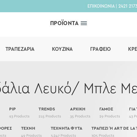
ΕΠΙΚΟΙΝΩΝΙΑ
|
2421 217
ΠΡΟΪΟΝΤΑ
ΤΡΑΠΕΖΑΡΊΑ
ΚΟΥΖΊΝΑ
ΓΡΑΦΕΊΟ
ΚΡ
δάλια Λευκό/ Μπλε Με
PIP
TRENDS
ΑΡΧΙΚΗ
ΓΑΜΟΣ
ΓΙΑ
s
93
Products
215
Products
35
Products
29
Products
43
P
ΦΟΡΕΣ
ΤΕΧΝΗ
ΤΕΧΝΗΤΑ ΦΥΤΑ
ΤΡΑΠΕΖΙ Ή ART DE LA 
ucts
49
Products
3,247
Products
305
Products