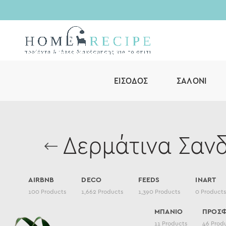
ΕΊΣΟΔΟΣ
ΣΑΛΌΝΙ
Δερμάτινα Σαν
AIRBNB
DECO
FEEDS
INART
100
Products
1,662
Products
1,390
Products
0
Product
ΜΠΑΝΙΟ
ΠΡΟΣ
11
Products
46
Prod