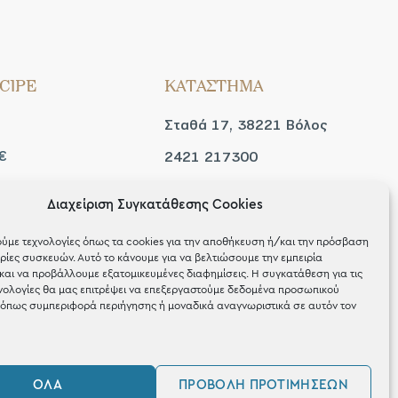
CIPE
ΚΑΤΑΣΤΗΜΑ
Σταθά 17, 38221 Βόλος
€
2421 217300
Δευ / Τετ / Σαβ: 09:00 -
Διαχείριση Συγκατάθεσης Cookies
 look
15:00
ύμε τεχνολογίες όπως τα cookies για την αποθήκευση ή/και την πρόσβαση
Τριτ / Πεμ / Παρ: 09:00 -
ίες συσκευών. Αυτό το κάνουμε για να βελτιώσουμε την εμπειρία
και να προβάλλουμε εξατομικευμένες διαφημίσεις. Η συγκατάθεση για τις
21:00
νολογίες θα μας επιτρέψει να επεξεργαστούμε δεδομένα προσωπικού
όπως συμπεριφορά περιήγησης ή μοναδικά αναγνωριστικά σε αυτόν τον
ΌΛΑ
ΠΡΟΒΟΛΉ ΠΡΟΤΙΜΉΣΕΩΝ