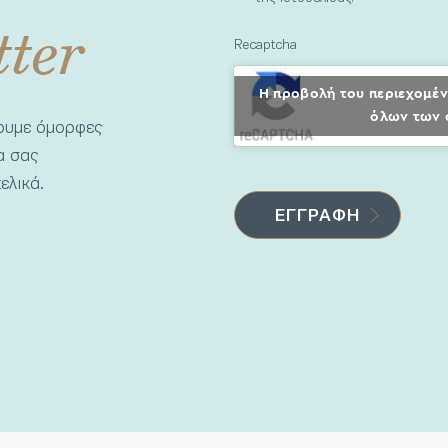
tter
Recaptcha
Η προβολή του περιεχομέν
όλων των 
νουμε όμορφες
να σας
ελικά.