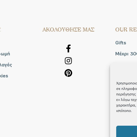
Σ
AΚΟΛΟΥΘΗΣΕ ΜΑΣ
OUR RE
Gifts
ρωμή
Μέχρι 30
λαγές
Blog
kies
Shop the
Χρησιμοποιο
σε πληροφορ
περιήγησης 
εν λόγω τεχ
χαρακτήρα, 
ιστότοπο.