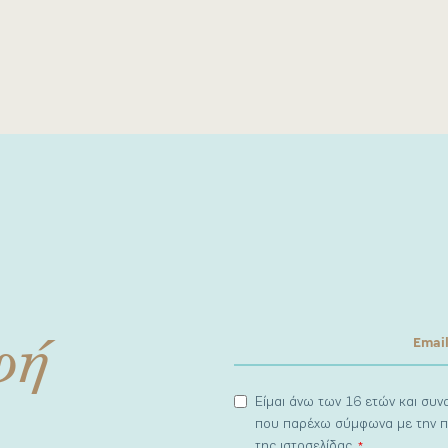
φή
Είμαι άνω των 16 ετών και συ
που παρέχω σύμφωνα με την π
της ιστοσελίδας.
*