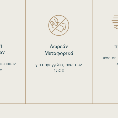
η
Δωρεάν
π
ων
Μεταφορικά
μέσα σε 
σωπικών
τ
για παραγγελίες άνω των
ν
150€