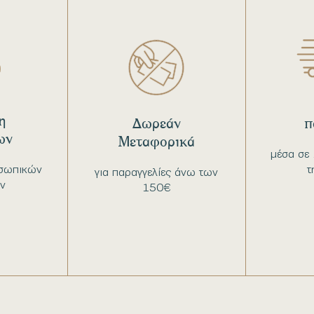
η
Δωρεάν
π
ων
Μεταφορικά
μέσα σε 
σωπικών
τ
για παραγγελίες άνω των
ν
150€