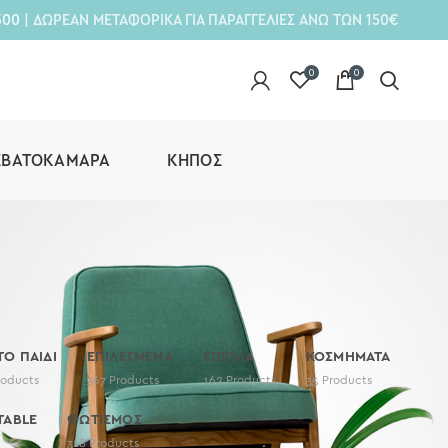
300
| ΔΩΡΕΑΝ ΜΕΤΑΦΟΡΙΚΑ ΓΙΑ ΠΑΡΑΓΓΕΛΙΕΣ ΑΝΩ ΤΩΝ 150€
0
0
ΕΒΑΤΟΚΆΜΑΡΑ
ΚΉΠΟΣ
 ΤΟ ΠΑΙΔΙ
ΕΠΙΛΕΓΜΕΝΑ
ΕΠΙΠΛΑ
ΚΟΣΜΗΜΑΤΑ
roducts
367
Products
162
Products
35
Products
TABLE
ΦΩΤΙΣΜΟΣ
318
Products