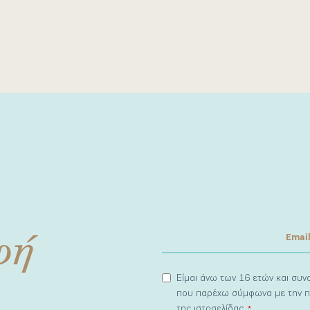
φή
Είμαι άνω των 16 ετών και συ
που παρέχω σύμφωνα με την π
της ιστοσελίδας.
*