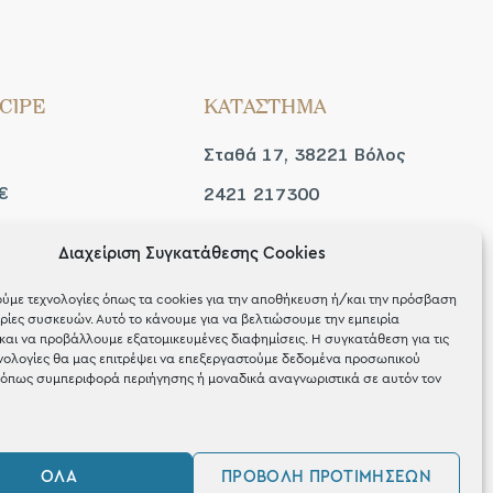
CIPE
ΚΑΤΑΣΤΗΜΑ
Σταθά 17, 38221 Βόλος
€
2421 217300
Δευ / Τετ / Σαβ: 09:00 -
Διαχείριση Συγκατάθεσης Cookies
 look
15:00
ύμε τεχνολογίες όπως τα cookies για την αποθήκευση ή/και την πρόσβαση
Τριτ / Πεμ / Παρ: 09:00 -
ίες συσκευών. Αυτό το κάνουμε για να βελτιώσουμε την εμπειρία
και να προβάλλουμε εξατομικευμένες διαφημίσεις. Η συγκατάθεση για τις
21:00
νολογίες θα μας επιτρέψει να επεξεργαστούμε δεδομένα προσωπικού
όπως συμπεριφορά περιήγησης ή μοναδικά αναγνωριστικά σε αυτόν τον
ΌΛΑ
ΠΡΟΒΟΛΉ ΠΡΟΤΙΜΉΣΕΩΝ