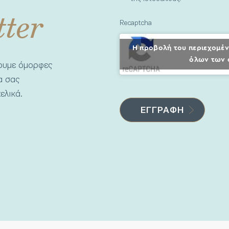
tter
Recaptcha
Η προβολή του περιεχομέν
όλων των 
νουμε όμορφες
να σας
ελικά.