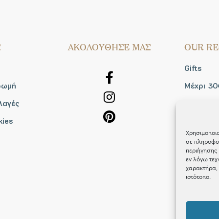
Σ
AΚΟΛΟΥΘΗΣΕ ΜΑΣ
OUR RE
Gifts
ρωμή
Μέχρι 30
λαγές
Blog
kies
Shop the
Χρησιμοποιο
σε πληροφορ
περιήγησης 
εν λόγω τεχ
χαρακτήρα, 
ιστότοπο.