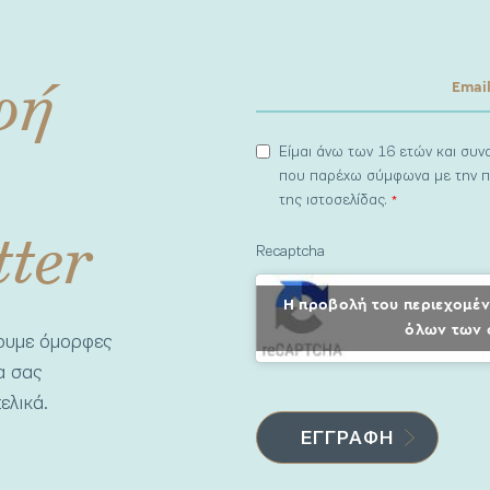
φή
Είμαι άνω των 16 ετών και συ
που παρέχω σύμφωνα με την π
της ιστοσελίδας.
*
tter
Recaptcha
Η προβολή του περιεχομέν
όλων των 
νουμε όμορφες
να σας
ελικά.