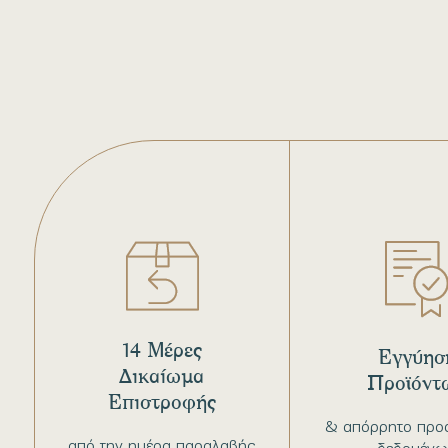
14 Μέρες
Εγγύησ
Δικαίωμα
Προϊόντ
Επιστροφής
& απόρρητο προ
από την ημέρα παραλαβής