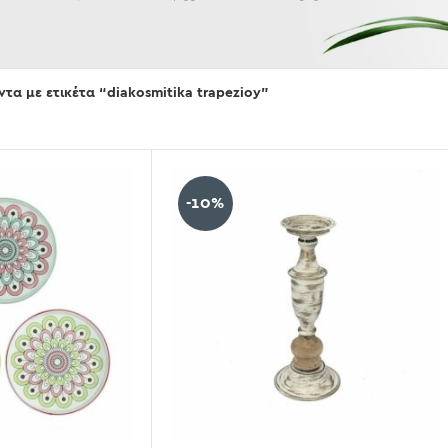
Εμφάνισε
τα με ετικέτα “diakosmitika trapezioy”
-10%