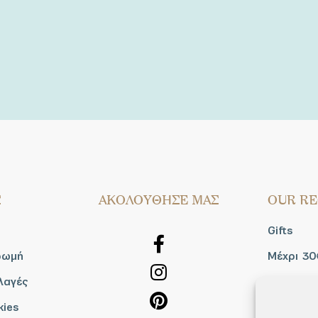
Σ
AΚΟΛΟΥΘΗΣΕ ΜΑΣ
OUR RE
Gifts
ρωμή
Μέχρι 30
λαγές
Blog
kies
Shop the