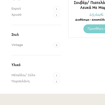
Σουβέρ/ Πιατελά
Λευκά Με Μαρ
Εκρού
1
13,64
€
Χρυσό
1
Διαθέσιμο – Αποστέλλ
Προσθήκη 
Στυλ
Vintage
2
Υλικό
Μέταλλο/ Ξύλο
1
Πορσελάνη
1