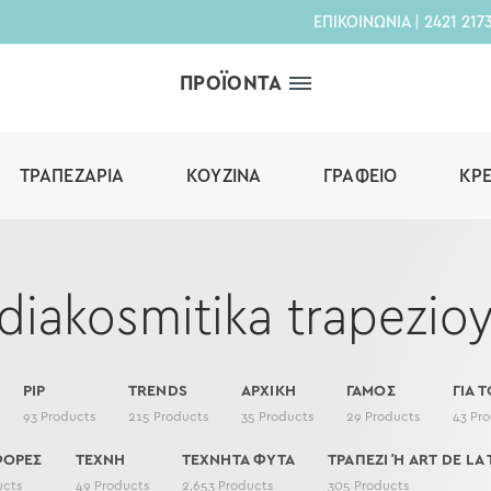
ΕΠΙΚΟΙΝΩΝΙΑ
|
2421 217
ΠΡΟΪΟΝΤΑ
ΤΡΑΠΕΖΑΡΊΑ
ΚΟΥΖΊΝΑ
ΓΡΑΦΕΊΟ
ΚΡ
diakosmitika trapezio
PIP
TRENDS
ΑΡΧΙΚΗ
ΓΑΜΟΣ
ΓΙΑ Τ
93
Products
215
Products
35
Products
29
Products
43
Pro
ΦΟΡΕΣ
ΤΕΧΝΗ
ΤΕΧΝΗΤΑ ΦΥΤΑ
ΤΡΑΠΕΖΙ Ή ART DE LA 
ucts
49
Products
2,653
Products
305
Products