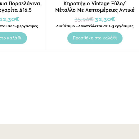
κια Πορσελάνινα
Κηροπήγιο Vintage Ξύλο/
γαρίτα Δ16.5
Μέταλλο Με Λεπτομέρειες Αντικέ
Εκρού/ Χρυσή Πατίνα Υ35
12,30
€
35,96
€
32,30
€
εται σε 1-3 εργάσιμες
Διαθέσιμο – Αποστέλλεται σε 1-3 εργάσιμες
στο καλάθι
Προσθήκη στο καλάθι