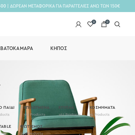
300
| ΔΩΡΕΑΝ ΜΕΤΑΦΟΡΙΚΑ ΓΙΑ ΠΑΡΑΓΓΕΛΙΕΣ ΑΝΩ ΤΩΝ 150€
0
0
ΕΒΑΤΟΚΆΜΑΡΑ
ΚΉΠΟΣ
y
Ο ΠΑΙΔΙ
ΕΠΙΛΕΓΜΕΝΑ
ΕΠΙΠΛΑ
ΚΟΣΜΗΜΑΤΑ
ducts
367
Products
162
Products
35
Products
TABLE
ΦΩΤΙΣΜΟΣ
290
Products