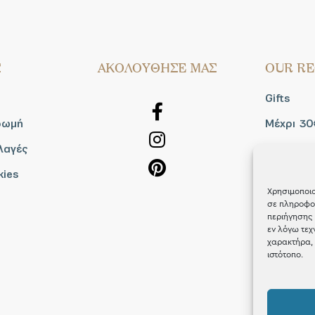
Σ
AΚΟΛΟΥΘΗΣΕ ΜΑΣ
OUR RE
Gifts
ρωμή
Μέχρι 30
λαγές
Blog
kies
Shop the
Χρησιμοποιο
σε πληροφορ
περιήγησης 
εν λόγω τεχ
χαρακτήρα, 
ιστότοπο.