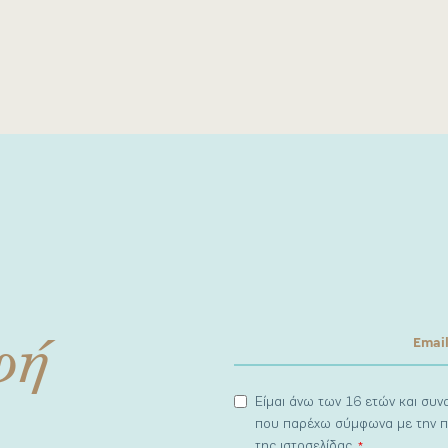
φή
Είμαι άνω των 16 ετών και συ
που παρέχω σύμφωνα με την π
της ιστοσελίδας.
*