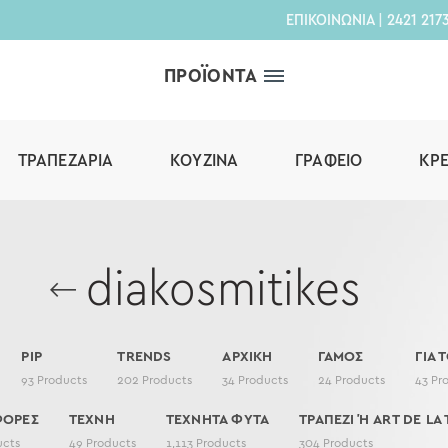
ΕΠΙΚΟΙΝΩΝΙΑ
|
2421 217
ΠΡΟΪΟΝΤΑ
ΤΡΑΠΕΖΑΡΊΑ
ΚΟΥΖΊΝΑ
ΓΡΑΦΕΊΟ
ΚΡ
diakosmitikes
PIP
TRENDS
ΑΡΧΙΚΗ
ΓΑΜΟΣ
ΓΙΑ 
93
Products
202
Products
34
Products
24
Products
43
Pr
ΦΟΡΕΣ
ΤΕΧΝΗ
ΤΕΧΝΗΤΑ ΦΥΤΑ
ΤΡΑΠΕΖΙ Ή ART DE LA 
ucts
49
Products
1,113
Products
304
Products