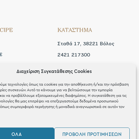
CIPE
ΚΑΤΑΣΤΗΜΑ
Σταθά 17, 38221 Βόλος
€
2421 217300
Δευ / Τετ / Σαβ: 09:00 -
Διαχείριση Συγκατάθεσης Cookies
 look
15:00
ύμε τεχνολογίες όπως τα cookies για την αποθήκευση ή/και την πρόσβαση
Τριτ / Πεμ / Παρ: 09:00 -
ίες συσκευών. Αυτό το κάνουμε για να βελτιώσουμε την εμπειρία
και να προβάλλουμε εξατομικευμένες διαφημίσεις. Η συγκατάθεση για τις
21:00
νολογίες θα μας επιτρέψει να επεξεργαστούμε δεδομένα προσωπικού
όπως συμπεριφορά περιήγησης ή μοναδικά αναγνωριστικά σε αυτόν τον
ΌΛΑ
ΠΡΟΒΟΛΉ ΠΡΟΤΙΜΉΣΕΩΝ