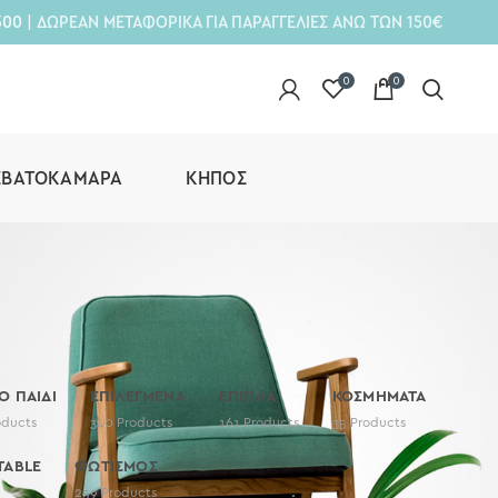
300
| ΔΩΡΕΑΝ ΜΕΤΑΦΟΡΙΚΑ ΓΙΑ ΠΑΡΑΓΓΕΛΙΕΣ ΑΝΩ ΤΩΝ 150€
0
0
ΕΒΑΤΟΚΆΜΑΡΑ
ΚΉΠΟΣ
ΤΟ ΠΑΙΔΙ
ΕΠΙΛΕΓΜΕΝΑ
ΕΠΙΠΛΑ
ΚΟΣΜΗΜΑΤΑ
oducts
340
Products
161
Products
35
Products
TABLE
ΦΩΤΙΣΜΟΣ
259
Products