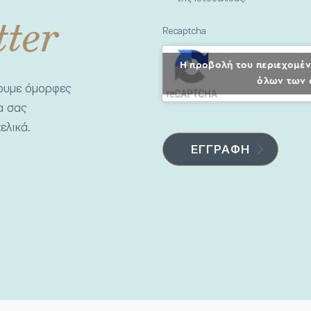
tter
Recaptcha
Η προβολή του περιεχομέν
όλων των 
νουμε όμορφες
να σας
ελικά.