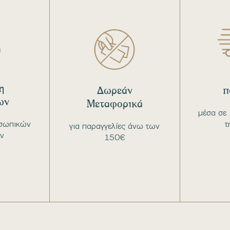
η
Δωρεάν
π
ων
Μεταφορικά
μέσα σε 
σωπικών
τ
για παραγγελίες άνω των
ν
150€