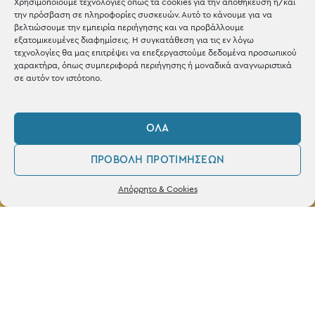
Χρησιμοποιούμε τεχνολογίες όπως τα cookies για την αποθήκευση ή/και
την πρόσβαση σε πληροφορίες συσκευών. Αυτό το κάνουμε για να
βελτιώσουμε την εμπειρία περιήγησης και να προβάλλουμε
εξατομικευμένες διαφημίσεις. Η συγκατάθεση για τις εν λόγω
τεχνολογίες θα μας επιτρέψει να επεξεργαστούμε δεδομένα προσωπικού
ΚΑΤΑΣΤΗΜΑ
χαρακτήρα, όπως συμπεριφορά περιήγησης ή μοναδικά αναγνωριστικά
σε αυτόν τον ιστότοπο.
Σταθά 17, 38221 Βόλος
2421 217300
ΌΛΑ
Δευ / Τετ / Σαβ: 09:00 - 15:00
ΠΡΟΒΟΛΉ ΠΡΟΤΙΜΉΣΕΩΝ
Τριτ / Πεμ / Παρ: 09:00 - 21:00
0
Δεν βρέθηκε κανένα προϊόν που να
Απόρρητο & Cookies
ταιριάζει με την επιλογή σας.
Λογαριασμός
Φίλτρα
Αγαπημένα
Powered by
frenzy.gr