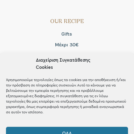
OUR RECIPE
Gifts
Μέχρι 30€
Blog
Διαχείριση Συγκατάθεσης
Shop the look
Cookies
Χρησιμοποιούμε τεχνολογίες όπως τα cookies για την αποθήκευση ή/και
την πρόσβαση σε πληροφορίες συσκευών. Αυτό το κάνουμε για να
βελτιώσουμε την εμπειρία περιήγησης και να προβάλλουμε
εξατομικευμένες διαφημίσεις. Η συγκατάθεση για τις εν λόγω
ΚΑΤΑΣΤΗΜΑ
τεχνολογίες θα μας επιτρέψει να επεξεργαστούμε δεδομένα προσωπικού
χαρακτήρα, όπως συμπεριφορά περιήγησης ή μοναδικά αναγνωριστικά
σε αυτόν τον ιστότοπο.
Σταθά 17, 38221 Βόλος
2421 217300
ΌΛΑ