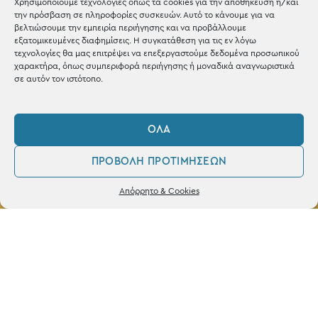
Χρησιμοποιούμε τεχνολογίες όπως τα cookies για την αποθήκευση ή/και
την πρόσβαση σε πληροφορίες συσκευών. Αυτό το κάνουμε για να
βελτιώσουμε την εμπειρία περιήγησης και να προβάλλουμε
εξατομικευμένες διαφημίσεις. Η συγκατάθεση για τις εν λόγω
τεχνολογίες θα μας επιτρέψει να επεξεργαστούμε δεδομένα προσωπικού
ΚΑΤΑΣΤΗΜΑ
χαρακτήρα, όπως συμπεριφορά περιήγησης ή μοναδικά αναγνωριστικά
σε αυτόν τον ιστότοπο.
Σταθά 17, 38221 Βόλος
2421 217300
ΌΛΑ
Δευ / Τετ / Σαβ: 09:00 - 15:00
ΠΡΟΒΟΛΉ ΠΡΟΤΙΜΉΣΕΩΝ
Τριτ / Πεμ / Παρ: 09:00 - 21:00
0
Δεν βρέθηκε κανένα προϊόν που να
Απόρρητο & Cookies
ταιριάζει με την επιλογή σας.
Λογαριασμός
Φίλτρα
Αγαπημένα
Powered by
frenzy.gr