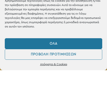
Χρησιμοποιούμε τεχνολογίες όπως τα cookies για την αποθήκευση ή/και
την πρόσβαση σε πληροφορίες συσκευών. Αυτό το κάνουμε για να
βελτιώσουμε την εμπειρία περιήγησης και να προβάλλουμε
εξατομικευμένες διαφημίσεις. Η συγκατάθεση για τις εν λόγω
τεχνολογίες θα μας επιτρέψει να επεξεργαστούμε δεδομένα προσωπικού
ΚΑΤΑΣΤΗΜΑ
χαρακτήρα, όπως συμπεριφορά περιήγησης ή μοναδικά αναγνωριστικά
σε αυτόν τον ιστότοπο.
Σταθά 17, 38221 Βόλος
2421 217300
ΌΛΑ
Δευ / Τετ / Σαβ: 09:00 - 15:00
ΠΡΟΒΟΛΉ ΠΡΟΤΙΜΉΣΕΩΝ
Τριτ / Πεμ / Παρ: 09:00 - 21:00
0
Δεν βρέθηκε κανένα προϊόν που να
Απόρρητο & Cookies
ταιριάζει με την επιλογή σας.
Λογαριασμός
Φίλτρα
Αγαπημένα
Powered by
frenzy.gr