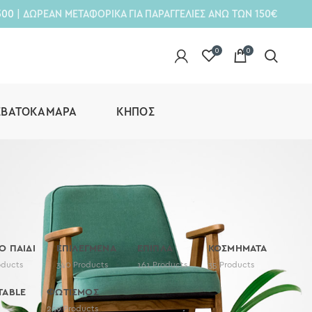
300
| ΔΩΡΕΑΝ ΜΕΤΑΦΟΡΙΚΑ ΓΙΑ ΠΑΡΑΓΓΕΛΙΕΣ ΑΝΩ ΤΩΝ 150€
0
0
ΕΒΑΤΟΚΆΜΑΡΑ
ΚΉΠΟΣ
ΤΟ ΠΑΙΔΙ
ΕΠΙΛΕΓΜΕΝΑ
ΕΠΙΠΛΑ
ΚΟΣΜΗΜΑΤΑ
oducts
340
Products
161
Products
35
Products
TABLE
ΦΩΤΙΣΜΟΣ
259
Products