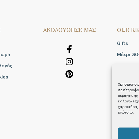
Σ
AΚΟΛΟΥΘΗΣΕ ΜΑΣ
OUR RE
Gifts
ρωμή
Μέχρι 30
λαγές
Blog
kies
Shop the
Χρησιμοποιο
σε πληροφορ
περιήγησης 
εν λόγω τεχ
χαρακτήρα, 
ιστότοπο.