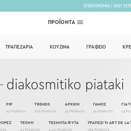
ΕΠΙΚΟΙΝΩΝΙΑ
|
2421 217
ΠΡΟΪΟΝΤΑ
ΤΡΑΠΕΖΑΡΊΑ
ΚΟΥΖΊΝΑ
ΓΡΑΦΕΊΟ
ΚΡ
diakosmitiko piataki
PIP
TRENDS
ΑΡΧΙΚΗ
ΓΑΜΟΣ
ΓΙΑ 
93
Products
202
Products
34
Products
24
Products
43
Pr
ΦΟΡΕΣ
ΤΕΧΝΗ
ΤΕΧΝΗΤΑ ΦΥΤΑ
ΤΡΑΠΕΖΙ Ή ART DE LA 
ucts
49
Products
1,113
Products
304
Products