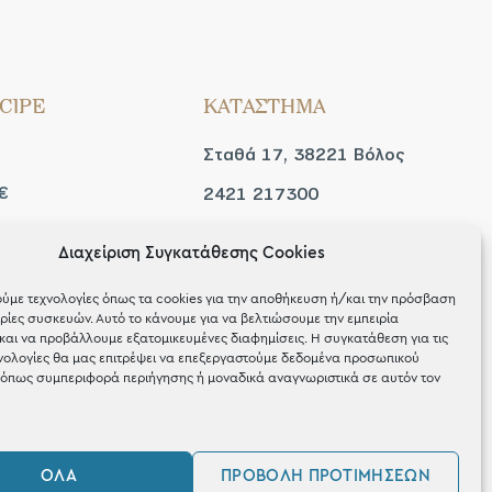
CIPE
ΚΑΤΑΣΤΗΜΑ
Σταθά 17, 38221 Βόλος
€
2421 217300
Δευ / Τετ / Σαβ: 09:00 -
Διαχείριση Συγκατάθεσης Cookies
 look
15:00
ύμε τεχνολογίες όπως τα cookies για την αποθήκευση ή/και την πρόσβαση
Τριτ / Πεμ / Παρ: 09:00 -
ίες συσκευών. Αυτό το κάνουμε για να βελτιώσουμε την εμπειρία
και να προβάλλουμε εξατομικευμένες διαφημίσεις. Η συγκατάθεση για τις
21:00
νολογίες θα μας επιτρέψει να επεξεργαστούμε δεδομένα προσωπικού
όπως συμπεριφορά περιήγησης ή μοναδικά αναγνωριστικά σε αυτόν τον
ΌΛΑ
ΠΡΟΒΟΛΉ ΠΡΟΤΙΜΉΣΕΩΝ