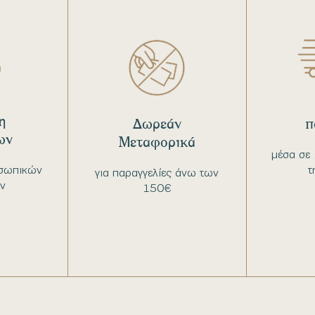
η
Δωρεάν
π
ων
Μεταφορικά
μέσα σε 
σωπικών
τ
για παραγγελίες άνω των
ν
150€