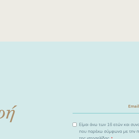
φή
Είμαι άνω των 16 ετών και συ
που παρέχω σύμφωνα με την π
της ιστοσελίδας.
*