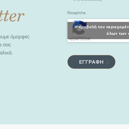
tter
Recaptcha
Η προβολή του περιεχομέν
όλων των 
νουμε όμορφες
να σας
ελικά.