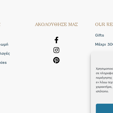
Σ
AΚΟΛΟΥΘΗΣΕ ΜΑΣ
OUR RE
Gifts
ρωμή
Μέχρι 30
λαγές
Blog
kies
Shop the
Χρησιμοποιο
σε πληροφορ
περιήγησης 
εν λόγω τεχ
χαρακτήρα, 
ιστότοπο.