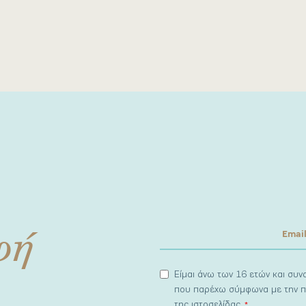
φή
Είμαι άνω των 16 ετών και συ
που παρέχω σύμφωνα με την π
της ιστοσελίδας.
*