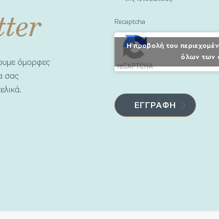
tter
Recaptcha
Η προβολή του περιεχομέν
όλων των 
νουμε όμορφες
να σας
ελικά.