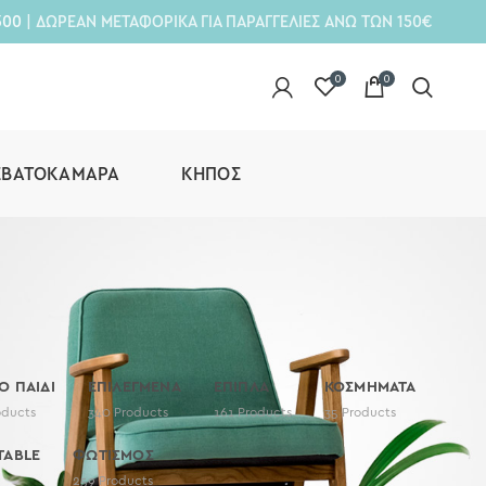
300
| ΔΩΡΕΑΝ ΜΕΤΑΦΟΡΙΚΑ ΓΙΑ ΠΑΡΑΓΓΕΛΙΕΣ ΑΝΩ ΤΩΝ 150€
0
0
ΕΒΑΤΟΚΆΜΑΡΑ
ΚΉΠΟΣ
ΤΟ ΠΑΙΔΙ
ΕΠΙΛΕΓΜΕΝΑ
ΕΠΙΠΛΑ
ΚΟΣΜΗΜΑΤΑ
oducts
340
Products
161
Products
35
Products
TABLE
ΦΩΤΙΣΜΟΣ
259
Products