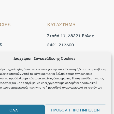
CIPE
ΚΑΤΑΣΤΗΜΑ
Σταθά 17, 38221 Βόλος
€
2421 217300
Δευ / Τετ / Σαβ: 09:00 -
Διαχείριση Συγκατάθεσης Cookies
 look
15:00
ύμε τεχνολογίες όπως τα cookies για την αποθήκευση ή/και την πρόσβαση
Τριτ / Πεμ / Παρ: 09:00 -
ίες συσκευών. Αυτό το κάνουμε για να βελτιώσουμε την εμπειρία
και να προβάλλουμε εξατομικευμένες διαφημίσεις. Η συγκατάθεση για τις
21:00
νολογίες θα μας επιτρέψει να επεξεργαστούμε δεδομένα προσωπικού
όπως συμπεριφορά περιήγησης ή μοναδικά αναγνωριστικά σε αυτόν τον
ΌΛΑ
ΠΡΟΒΟΛΉ ΠΡΟΤΙΜΉΣΕΩΝ