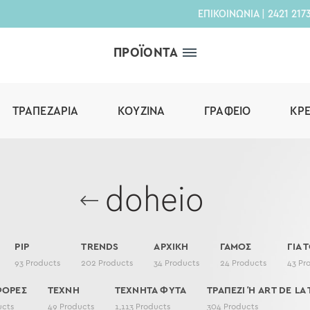
ΕΠΙΚΟΙΝΩΝΙΑ
|
2421 217
ΠΡΟΪΟΝΤΑ
ΤΡΑΠΕΖΑΡΊΑ
ΚΟΥΖΊΝΑ
ΓΡΑΦΕΊΟ
ΚΡ
doheio
PIP
TRENDS
ΑΡΧΙΚΗ
ΓΑΜΟΣ
ΓΙΑ 
93
Products
202
Products
34
Products
24
Products
43
Pr
ΦΟΡΕΣ
ΤΕΧΝΗ
ΤΕΧΝΗΤΑ ΦΥΤΑ
ΤΡΑΠΕΖΙ Ή ART DE LA 
ucts
49
Products
1,113
Products
304
Products