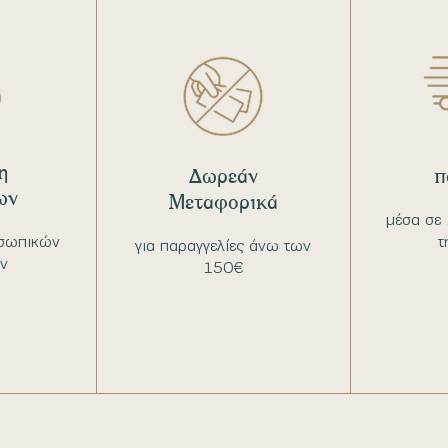
η
Δωρεάν
π
ων
Μεταφορικά
μέσα σε 
σωπικών
τ
για παραγγελίες άνω των
ν
150€