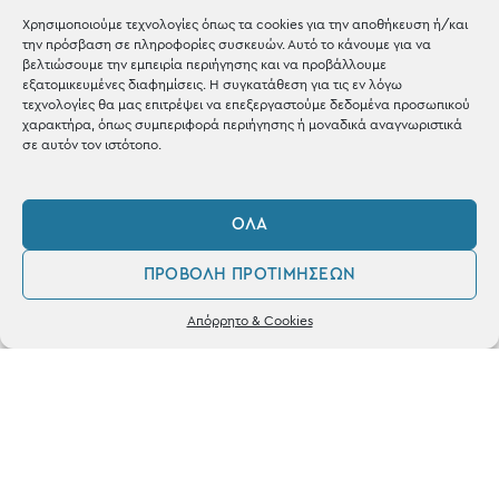
Χρησιμοποιούμε τεχνολογίες όπως τα cookies για την αποθήκευση ή/και
Shop the look
την πρόσβαση σε πληροφορίες συσκευών. Αυτό το κάνουμε για να
βελτιώσουμε την εμπειρία περιήγησης και να προβάλλουμε
εξατομικευμένες διαφημίσεις. Η συγκατάθεση για τις εν λόγω
τεχνολογίες θα μας επιτρέψει να επεξεργαστούμε δεδομένα προσωπικού
χαρακτήρα, όπως συμπεριφορά περιήγησης ή μοναδικά αναγνωριστικά
σε αυτόν τον ιστότοπο.
ΚΑΤΑΣΤΗΜΑ
Σταθά 17, 38221 Βόλος
ΌΛΑ
2421 217300
ΠΡΟΒΟΛΉ ΠΡΟΤΙΜΉΣΕΩΝ
Δευ / Τετ / Σαβ: 09:00 - 15:00
0
Απόρρητο & Cookies
Λογαριασμός
Φίλτρα
Αγαπημένα
Τριτ / Πεμ / Παρ: 09:00 - 21:00