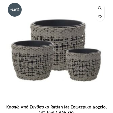
-16%
Κασπώ Από Συνθετικό Rattan Με Εσωτερικό Δοχείο,
Σετ Των 3 Δ44 Υ45