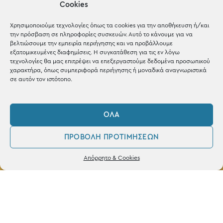
Cookies
Shop the look
Χρησιμοποιούμε τεχνολογίες όπως τα cookies για την αποθήκευση ή/και
την πρόσβαση σε πληροφορίες συσκευών. Αυτό το κάνουμε για να
βελτιώσουμε την εμπειρία περιήγησης και να προβάλλουμε
εξατομικευμένες διαφημίσεις. Η συγκατάθεση για τις εν λόγω
τεχνολογίες θα μας επιτρέψει να επεξεργαστούμε δεδομένα προσωπικού
ΚΑΤΑΣΤΗΜΑ
χαρακτήρα, όπως συμπεριφορά περιήγησης ή μοναδικά αναγνωριστικά
σε αυτόν τον ιστότοπο.
Σταθά 17, 38221 Βόλος
2421 217300
ΌΛΑ
Δευ / Τετ / Σαβ: 09:00 - 15:00
ΠΡΟΒΟΛΉ ΠΡΟΤΙΜΉΣΕΩΝ
Τριτ / Πεμ / Παρ: 09:00 - 21:00
0
Δεν βρέθηκε κανένα προϊόν που να
Απόρρητο & Cookies
ταιριάζει με την επιλογή σας.
Λογαριασμός
Φίλτρα
Αγαπημένα