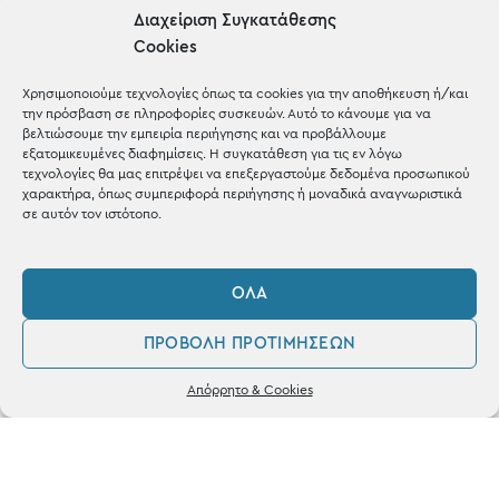
Μέχρι 30€
Διαχείριση Συγκατάθεσης
Blog
Cookies
Shop the look
Χρησιμοποιούμε τεχνολογίες όπως τα cookies για την αποθήκευση ή/και
την πρόσβαση σε πληροφορίες συσκευών. Αυτό το κάνουμε για να
βελτιώσουμε την εμπειρία περιήγησης και να προβάλλουμε
εξατομικευμένες διαφημίσεις. Η συγκατάθεση για τις εν λόγω
τεχνολογίες θα μας επιτρέψει να επεξεργαστούμε δεδομένα προσωπικού
χαρακτήρα, όπως συμπεριφορά περιήγησης ή μοναδικά αναγνωριστικά
ΚΑΤΑΣΤΗΜΑ
σε αυτόν τον ιστότοπο.
Σταθά 17, 38221 Βόλος
ΌΛΑ
2421 217300
ΠΡΟΒΟΛΉ ΠΡΟΤΙΜΉΣΕΩΝ
Δευ / Τετ / Σαβ: 09:00 - 15:00
0
Τριτ / Πεμ / Παρ: 09:00 - 21:00
Απόρρητο & Cookies
Λογαριασμός
Φίλτρα
Αγαπημένα