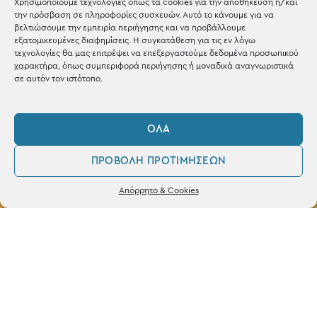
Χρησιμοποιούμε τεχνολογίες όπως τα cookies για την αποθήκευση ή/και
την πρόσβαση σε πληροφορίες συσκευών. Αυτό το κάνουμε για να
βελτιώσουμε την εμπειρία περιήγησης και να προβάλλουμε
εξατομικευμένες διαφημίσεις. Η συγκατάθεση για τις εν λόγω
τεχνολογίες θα μας επιτρέψει να επεξεργαστούμε δεδομένα προσωπικού
ΚΑΤΑΣΤΗΜΑ
χαρακτήρα, όπως συμπεριφορά περιήγησης ή μοναδικά αναγνωριστικά
σε αυτόν τον ιστότοπο.
Σταθά 17, 38221 Βόλος
2421 217300
ΌΛΑ
Δευ / Τετ / Σαβ: 09:00 - 15:00
ΠΡΟΒΟΛΉ ΠΡΟΤΙΜΉΣΕΩΝ
Τριτ / Πεμ / Παρ: 09:00 - 21:00
0
Δεν βρέθηκε κανένα προϊόν που να
Απόρρητο & Cookies
ταιριάζει με την επιλογή σας.
Λογαριασμός
Φίλτρα
Αγαπημένα
Powered by
frenzy.gr