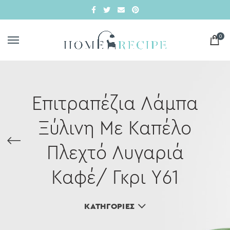
0
Επιτραπέζια Λάμπα
Ξύλινη Με Καπέλο
Πλεχτό Λυγαριά
Καφέ/ Γκρι Υ61
ΚΑΤΗΓΟΡΊΕΣ