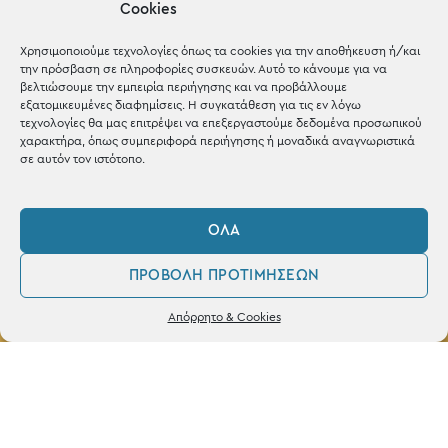
Cookies
Shop the look
Χρησιμοποιούμε τεχνολογίες όπως τα cookies για την αποθήκευση ή/και
την πρόσβαση σε πληροφορίες συσκευών. Αυτό το κάνουμε για να
βελτιώσουμε την εμπειρία περιήγησης και να προβάλλουμε
εξατομικευμένες διαφημίσεις. Η συγκατάθεση για τις εν λόγω
τεχνολογίες θα μας επιτρέψει να επεξεργαστούμε δεδομένα προσωπικού
ΚΑΤΑΣΤΗΜΑ
χαρακτήρα, όπως συμπεριφορά περιήγησης ή μοναδικά αναγνωριστικά
σε αυτόν τον ιστότοπο.
Σταθά 17, 38221 Βόλος
2421 217300
ΌΛΑ
Δευ / Τετ / Σαβ: 09:00 - 15:00
ΠΡΟΒΟΛΉ ΠΡΟΤΙΜΉΣΕΩΝ
Τριτ / Πεμ / Παρ: 09:00 - 21:00
0
Δεν βρέθηκε κανένα προϊόν που να
Απόρρητο & Cookies
ταιριάζει με την επιλογή σας.
Λογαριασμός
Φίλτρα
Αγαπημένα