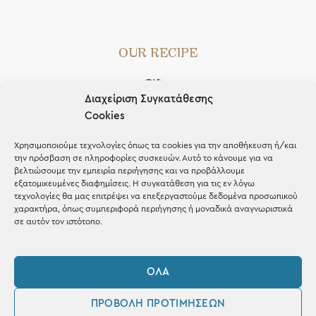
OUR RECIPE
Gifts
Διαχείριση Συγκατάθεσης
Μέχρι 30€
Cookies
Blog
Χρησιμοποιούμε τεχνολογίες όπως τα cookies για την αποθήκευση ή/και
Shop the look
την πρόσβαση σε πληροφορίες συσκευών. Αυτό το κάνουμε για να
βελτιώσουμε την εμπειρία περιήγησης και να προβάλλουμε
εξατομικευμένες διαφημίσεις. Η συγκατάθεση για τις εν λόγω
τεχνολογίες θα μας επιτρέψει να επεξεργαστούμε δεδομένα προσωπικού
χαρακτήρα, όπως συμπεριφορά περιήγησης ή μοναδικά αναγνωριστικά
σε αυτόν τον ιστότοπο.
ΚΑΤΑΣΤΗΜΑ
ΌΛΑ
Σταθά 17, 38221 Βόλος
2421 217300
ΠΡΟΒΟΛΉ ΠΡΟΤΙΜΉΣΕΩΝ