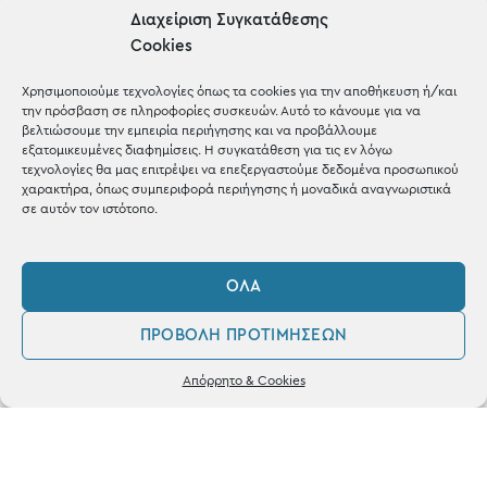
Μέχρι 30€
Διαχείριση Συγκατάθεσης
Blog
Cookies
Shop the look
Χρησιμοποιούμε τεχνολογίες όπως τα cookies για την αποθήκευση ή/και
την πρόσβαση σε πληροφορίες συσκευών. Αυτό το κάνουμε για να
βελτιώσουμε την εμπειρία περιήγησης και να προβάλλουμε
εξατομικευμένες διαφημίσεις. Η συγκατάθεση για τις εν λόγω
τεχνολογίες θα μας επιτρέψει να επεξεργαστούμε δεδομένα προσωπικού
χαρακτήρα, όπως συμπεριφορά περιήγησης ή μοναδικά αναγνωριστικά
ΚΑΤΑΣΤΗΜΑ
σε αυτόν τον ιστότοπο.
Σταθά 17, 38221 Βόλος
ΌΛΑ
2421 217300
ΠΡΟΒΟΛΉ ΠΡΟΤΙΜΉΣΕΩΝ
Δευ / Τετ / Σαβ: 09:00 - 15:00
0
Τριτ / Πεμ / Παρ: 09:00 - 21:00
Απόρρητο & Cookies
Λογαριασμός
Φίλτρα
Αγαπημένα