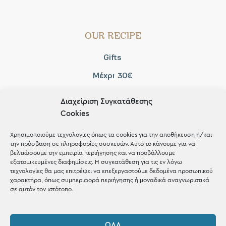
OUR RECIPE
Gifts
Μέχρι 30€
Blog
Διαχείριση Συγκατάθεσης
Shop the look
Cookies
Χρησιμοποιούμε τεχνολογίες όπως τα cookies για την αποθήκευση ή/και
την πρόσβαση σε πληροφορίες συσκευών. Αυτό το κάνουμε για να
βελτιώσουμε την εμπειρία περιήγησης και να προβάλλουμε
εξατομικευμένες διαφημίσεις. Η συγκατάθεση για τις εν λόγω
ΚΑΤΑΣΤΗΜΑ
τεχνολογίες θα μας επιτρέψει να επεξεργαστούμε δεδομένα προσωπικού
χαρακτήρα, όπως συμπεριφορά περιήγησης ή μοναδικά αναγνωριστικά
σε αυτόν τον ιστότοπο.
Σταθά 17, 38221 Βόλος
2421 217300
ΌΛΑ