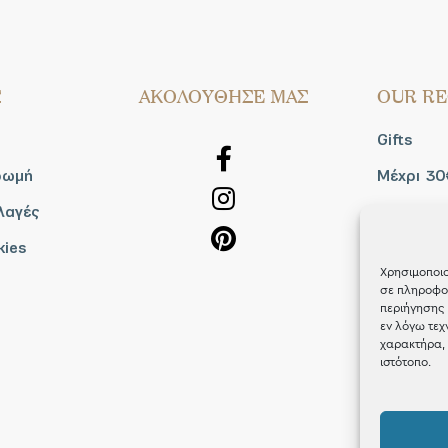
Σ
AΚΟΛΟΥΘΗΣΕ ΜΑΣ
OUR RE
Gifts
ρωμή
Μέχρι 30
λαγές
Blog
kies
Shop the
Χρησιμοποιο
σε πληροφορ
περιήγησης 
εν λόγω τεχ
χαρακτήρα, 
ιστότοπο.