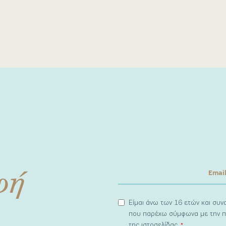
φή
Είμαι άνω των 16 ετών και συ
που παρέχω σύμφωνα με την π
της ιστοσελίδας.
*