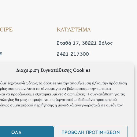
CIPE
ΚΑΤΑΣΤΗΜΑ
Σταθά 17, 38221 Βόλος
€
2421 217300
Δευ / Τετ / Σαβ: 09:00 -
Διαχείριση Συγκατάθεσης Cookies
 look
15:00
ύμε τεχνολογίες όπως τα cookies για την αποθήκευση ή/και την πρόσβαση
Τριτ / Πεμ / Παρ: 09:00 -
ίες συσκευών. Αυτό το κάνουμε για να βελτιώσουμε την εμπειρία
και να προβάλλουμε εξατομικευμένες διαφημίσεις. Η συγκατάθεση για τις
21:00
νολογίες θα μας επιτρέψει να επεξεργαστούμε δεδομένα προσωπικού
όπως συμπεριφορά περιήγησης ή μοναδικά αναγνωριστικά σε αυτόν τον
ΌΛΑ
ΠΡΟΒΟΛΉ ΠΡΟΤΙΜΉΣΕΩΝ