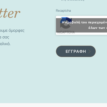
tter
Recaptcha
Η προβολή του περιεχομέν
όλων των 
νουμε όμορφες
να σας
ελικά.