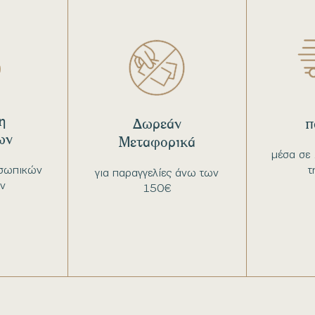
η
Δωρεάν
π
ων
Μεταφορικά
μέσα σε 
σωπικών
τ
για παραγγελίες άνω των
ν
150€