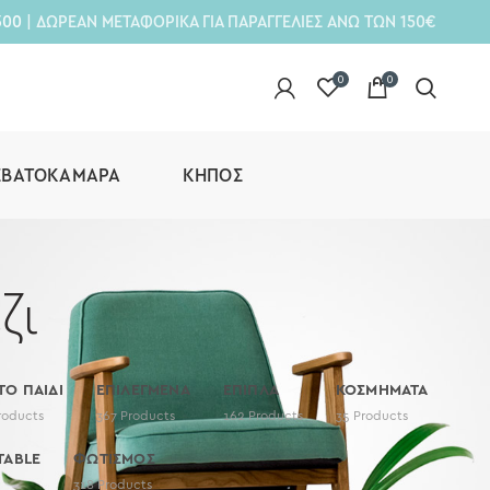
300
| ΔΩΡΕΑΝ ΜΕΤΑΦΟΡΙΚΑ ΓΙΑ ΠΑΡΑΓΓΕΛΙΕΣ ΑΝΩ ΤΩΝ 150€
0
0
ΕΒΑΤΟΚΆΜΑΡΑ
ΚΉΠΟΣ
ζι
 ΤΟ ΠΑΙΔΙ
ΕΠΙΛΕΓΜΕΝΑ
ΕΠΙΠΛΑ
ΚΟΣΜΗΜΑΤΑ
roducts
367
Products
162
Products
35
Products
TABLE
ΦΩΤΙΣΜΟΣ
318
Products