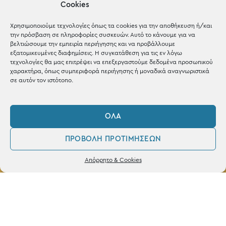
Cookies
Shop the look
Χρησιμοποιούμε τεχνολογίες όπως τα cookies για την αποθήκευση ή/και
την πρόσβαση σε πληροφορίες συσκευών. Αυτό το κάνουμε για να
βελτιώσουμε την εμπειρία περιήγησης και να προβάλλουμε
εξατομικευμένες διαφημίσεις. Η συγκατάθεση για τις εν λόγω
τεχνολογίες θα μας επιτρέψει να επεξεργαστούμε δεδομένα προσωπικού
ΚΑΤΑΣΤΗΜΑ
χαρακτήρα, όπως συμπεριφορά περιήγησης ή μοναδικά αναγνωριστικά
σε αυτόν τον ιστότοπο.
Σταθά 17, 38221 Βόλος
2421 217300
ΌΛΑ
Δευ / Τετ / Σαβ: 09:00 - 15:00
ΠΡΟΒΟΛΉ ΠΡΟΤΙΜΉΣΕΩΝ
Τριτ / Πεμ / Παρ: 09:00 - 21:00
0
Δεν βρέθηκε κανένα προϊόν που να
Απόρρητο & Cookies
ταιριάζει με την επιλογή σας.
Λογαριασμός
Φίλτρα
Αγαπημένα