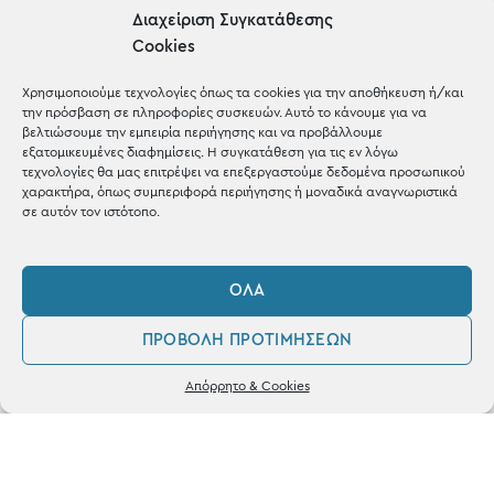
Μέχρι 30€
Διαχείριση Συγκατάθεσης
Blog
Cookies
Shop the look
Χρησιμοποιούμε τεχνολογίες όπως τα cookies για την αποθήκευση ή/και
την πρόσβαση σε πληροφορίες συσκευών. Αυτό το κάνουμε για να
βελτιώσουμε την εμπειρία περιήγησης και να προβάλλουμε
εξατομικευμένες διαφημίσεις. Η συγκατάθεση για τις εν λόγω
τεχνολογίες θα μας επιτρέψει να επεξεργαστούμε δεδομένα προσωπικού
χαρακτήρα, όπως συμπεριφορά περιήγησης ή μοναδικά αναγνωριστικά
ΚΑΤΑΣΤΗΜΑ
σε αυτόν τον ιστότοπο.
Σταθά 17, 38221 Βόλος
ΌΛΑ
2421 217300
ΠΡΟΒΟΛΉ ΠΡΟΤΙΜΉΣΕΩΝ
Δευ / Τετ / Σαβ: 09:00 - 15:00
0
Τριτ / Πεμ / Παρ: 09:00 - 21:00
Απόρρητο & Cookies
Λογαριασμός
Φίλτρα
Αγαπημένα