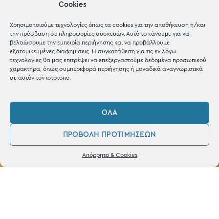
Cookies
Shop the look
Χρησιμοποιούμε τεχνολογίες όπως τα cookies για την αποθήκευση ή/και
την πρόσβαση σε πληροφορίες συσκευών. Αυτό το κάνουμε για να
βελτιώσουμε την εμπειρία περιήγησης και να προβάλλουμε
εξατομικευμένες διαφημίσεις. Η συγκατάθεση για τις εν λόγω
τεχνολογίες θα μας επιτρέψει να επεξεργαστούμε δεδομένα προσωπικού
ΚΑΤΑΣΤΗΜΑ
χαρακτήρα, όπως συμπεριφορά περιήγησης ή μοναδικά αναγνωριστικά
σε αυτόν τον ιστότοπο.
Σταθά 17, 38221 Βόλος
2421 217300
ΌΛΑ
Δευ / Τετ / Σαβ: 09:00 - 15:00
ΠΡΟΒΟΛΉ ΠΡΟΤΙΜΉΣΕΩΝ
Τριτ / Πεμ / Παρ: 09:00 - 21:00
0
Δεν βρέθηκε κανένα προϊόν που να
Απόρρητο & Cookies
ταιριάζει με την επιλογή σας.
Λογαριασμός
Φίλτρα
Αγαπημένα