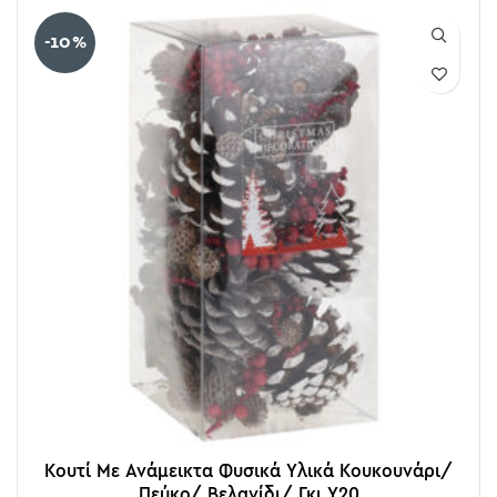
-10%
Κουτί Με Ανάμεικτα Φυσικά Υλικά Κουκουνάρι/
Πεύκο/ Βελανίδι/ Γκι Υ20