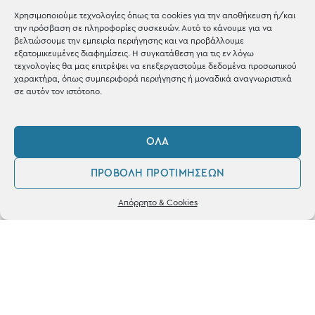
Χρησιμοποιούμε τεχνολογίες όπως τα cookies για την αποθήκευση ή/και
Shop the look
την πρόσβαση σε πληροφορίες συσκευών. Αυτό το κάνουμε για να
βελτιώσουμε την εμπειρία περιήγησης και να προβάλλουμε
εξατομικευμένες διαφημίσεις. Η συγκατάθεση για τις εν λόγω
τεχνολογίες θα μας επιτρέψει να επεξεργαστούμε δεδομένα προσωπικού
χαρακτήρα, όπως συμπεριφορά περιήγησης ή μοναδικά αναγνωριστικά
σε αυτόν τον ιστότοπο.
ΚΑΤΑΣΤΗΜΑ
Σταθά 17, 38221 Βόλος
ΌΛΑ
2421 217300
ΠΡΟΒΟΛΉ ΠΡΟΤΙΜΉΣΕΩΝ
Δευ / Τετ / Σαβ: 09:00 - 15:00
0
Απόρρητο & Cookies
Λογαριασμός
Φίλτρα
Αγαπημένα
Τριτ / Πεμ / Παρ: 09:00 - 21:00