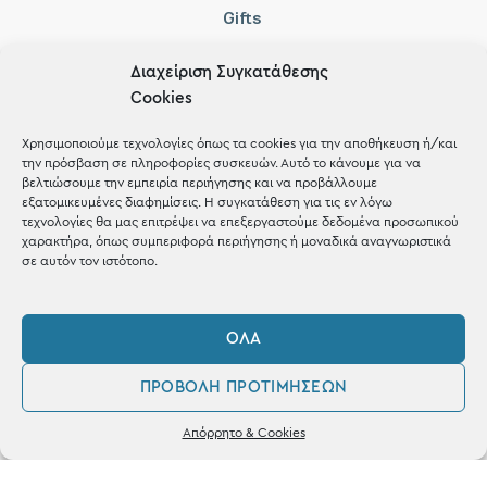
Gifts
Μέχρι 30€
Διαχείριση Συγκατάθεσης
Blog
Cookies
Shop the look
Χρησιμοποιούμε τεχνολογίες όπως τα cookies για την αποθήκευση ή/και
την πρόσβαση σε πληροφορίες συσκευών. Αυτό το κάνουμε για να
βελτιώσουμε την εμπειρία περιήγησης και να προβάλλουμε
εξατομικευμένες διαφημίσεις. Η συγκατάθεση για τις εν λόγω
τεχνολογίες θα μας επιτρέψει να επεξεργαστούμε δεδομένα προσωπικού
χαρακτήρα, όπως συμπεριφορά περιήγησης ή μοναδικά αναγνωριστικά
σε αυτόν τον ιστότοπο.
ΚΑΤΑΣΤΗΜΑ
Σταθά 17, 38221 Βόλος
ΌΛΑ
2421 217300
ΠΡΟΒΟΛΉ ΠΡΟΤΙΜΉΣΕΩΝ
Δευ / Τετ / Σαβ: 09:00 - 15:00
0
Τριτ / Πεμ / Παρ: 09:00 - 21:00
Απόρρητο & Cookies
Λογαριασμός
Φίλτρα
Αγαπημένα