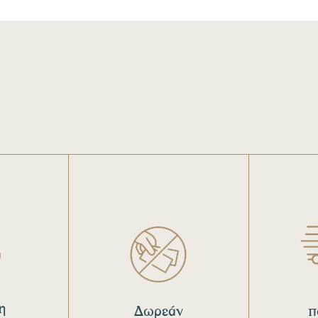
η
Δωρεάν
π