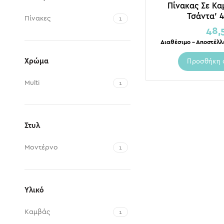
Πίνακας Σε Κα
Τσάντα’ 
Πίνακες
1
48,
Διαθέσιμο – Αποστέλλ
Χρώμα
Προσθήκη 
Multi
1
Στυλ
Μοντέρνο
1
Υλικό
Καμβάς
1