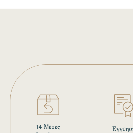
14 Μέρες
Εγγύησ