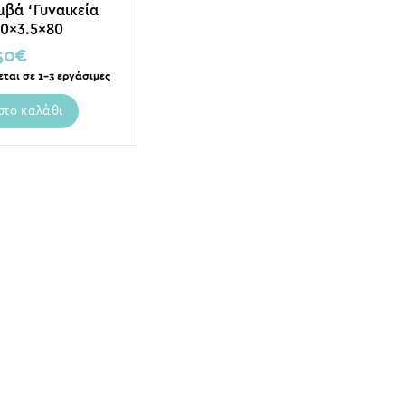
μβά ‘Γυναικεία
40×3.5×80
50
€
εται σε 1-3 εργάσιμες
στο καλάθι