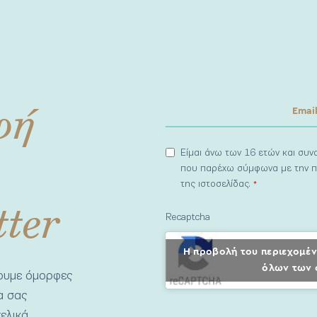
φή
Είμαι άνω των 16 ετών και συ
που παρέχω σύμφωνα με την π
της ιστοσελίδας.
*
tter
Recaptcha
Η προβολή του περιεχομέν
όλων των 
νουμε όμορφες
να σας
ελικά.