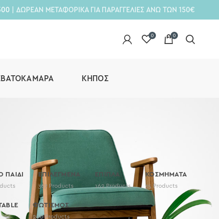
300
| ΔΩΡΕΑΝ ΜΕΤΑΦΟΡΙΚΑ ΓΙΑ ΠΑΡΑΓΓΕΛΙΕΣ ΑΝΩ ΤΩΝ 150€
0
0
ΕΒΑΤΟΚΆΜΑΡΑ
ΚΉΠΟΣ
Ο ΠΑΙΔΙ
ΕΠΙΛΕΓΜΕΝΑ
ΕΠΙΠΛΑ
ΚΟΣΜΗΜΑΤΑ
ducts
367
Products
162
Products
35
Products
TABLE
ΦΩΤΙΣΜΟΣ
290
Products