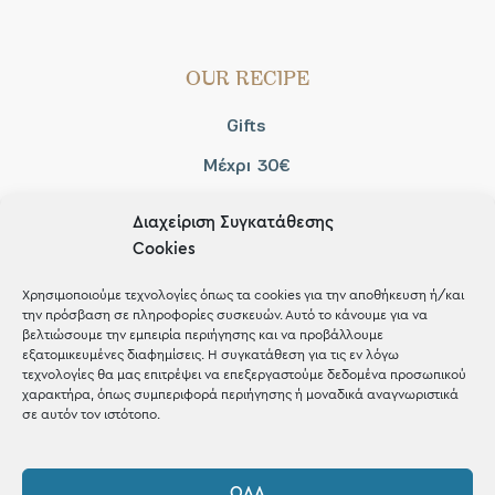
OUR RECIPE
Gifts
Μέχρι 30€
Blog
Διαχείριση Συγκατάθεσης
Shop the look
Cookies
Χρησιμοποιούμε τεχνολογίες όπως τα cookies για την αποθήκευση ή/και
την πρόσβαση σε πληροφορίες συσκευών. Αυτό το κάνουμε για να
βελτιώσουμε την εμπειρία περιήγησης και να προβάλλουμε
εξατομικευμένες διαφημίσεις. Η συγκατάθεση για τις εν λόγω
ΚΑΤΑΣΤΗΜΑ
τεχνολογίες θα μας επιτρέψει να επεξεργαστούμε δεδομένα προσωπικού
χαρακτήρα, όπως συμπεριφορά περιήγησης ή μοναδικά αναγνωριστικά
σε αυτόν τον ιστότοπο.
Σταθά 17, 38221 Βόλος
2421 217300
ΌΛΑ