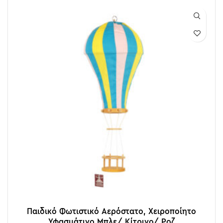
Παιδικό Φωτιστικό Αερόστατο, Χειροποίητο
Υφασμάτινο Μπλε/ Κίτρινο/ Ροζ