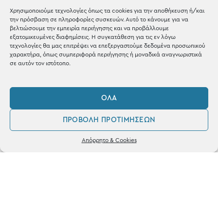
Χρησιμοποιούμε τεχνολογίες όπως τα cookies για την αποθήκευση ή/και
Shop the look
την πρόσβαση σε πληροφορίες συσκευών. Αυτό το κάνουμε για να
βελτιώσουμε την εμπειρία περιήγησης και να προβάλλουμε
εξατομικευμένες διαφημίσεις. Η συγκατάθεση για τις εν λόγω
τεχνολογίες θα μας επιτρέψει να επεξεργαστούμε δεδομένα προσωπικού
χαρακτήρα, όπως συμπεριφορά περιήγησης ή μοναδικά αναγνωριστικά
σε αυτόν τον ιστότοπο.
ΚΑΤΑΣΤΗΜΑ
Σταθά 17, 38221 Βόλος
ΌΛΑ
2421 217300
ΠΡΟΒΟΛΉ ΠΡΟΤΙΜΉΣΕΩΝ
Δευ / Τετ / Σαβ: 09:00 - 15:00
0
Απόρρητο & Cookies
Λογαριασμός
Φίλτρα
Αγαπημένα
Τριτ / Πεμ / Παρ: 09:00 - 21:00