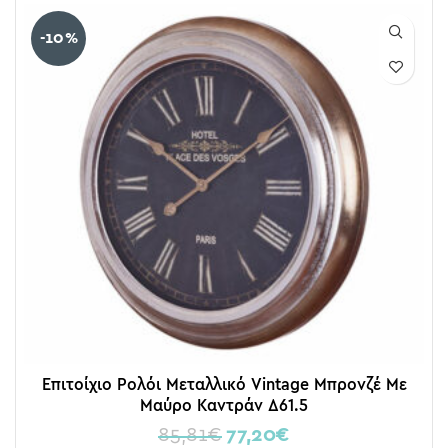
-10%
Επιτοίχιο Ρολόι Μεταλλικό Vintage Μπρονζέ Με
Μαύρο Καντράν Δ61.5
85,81
€
77,20
€