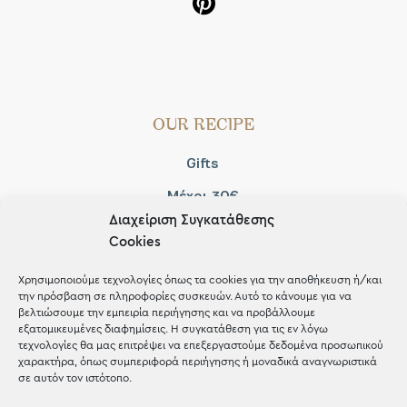
OUR RECIPE
Gifts
Μέχρι 30€
Διαχείριση Συγκατάθεσης
Blog
Cookies
Shop the look
Χρησιμοποιούμε τεχνολογίες όπως τα cookies για την αποθήκευση ή/και
την πρόσβαση σε πληροφορίες συσκευών. Αυτό το κάνουμε για να
βελτιώσουμε την εμπειρία περιήγησης και να προβάλλουμε
εξατομικευμένες διαφημίσεις. Η συγκατάθεση για τις εν λόγω
τεχνολογίες θα μας επιτρέψει να επεξεργαστούμε δεδομένα προσωπικού
χαρακτήρα, όπως συμπεριφορά περιήγησης ή μοναδικά αναγνωριστικά
ΚΑΤΑΣΤΗΜΑ
σε αυτόν τον ιστότοπο.