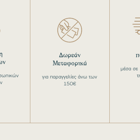
η
Δωρεάν
π
ων
Μεταφορικά
μέσα σε 
σωπικών
τ
για παραγγελίες άνω των
ν
150€