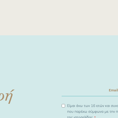
φή
Είμαι άνω των 16 ετών και συ
που παρέχω σύμφωνα με την π
της ιστοσελίδας.
*