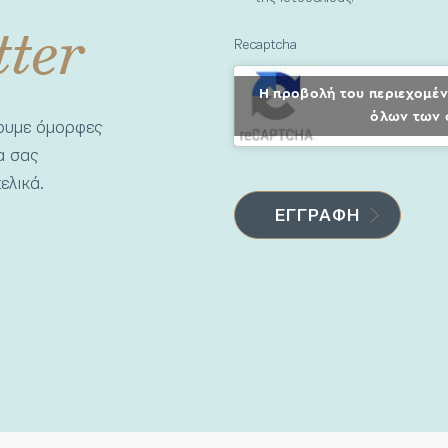
tter
Recaptcha
Η προβολή του περιεχομέν
όλων των 
νουμε όμορφες
να σας
ελικά.