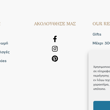
Σ
AΚΟΛΟΥΘΗΣΕ ΜΑΣ
OUR RE
Gifts
ρωμή
Μέχρι 30
λαγές
Blog
kies
Shop the
Χρησιμοποιο
σε πληροφορ
περιήγησης 
εν λόγω τεχ
χαρακτήρα, 
ιστότοπο.