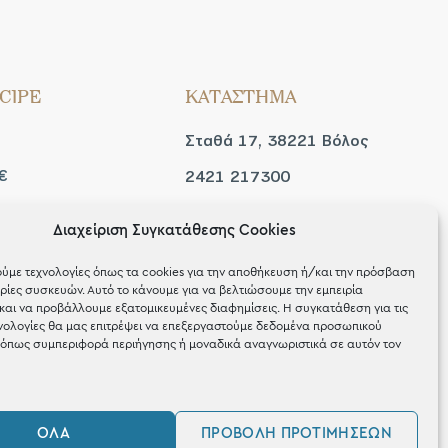
CIPE
ΚΑΤΑΣΤΗΜΑ
Σταθά 17, 38221 Βόλος
€
2421 217300
Δευ / Τετ / Σαβ: 09:00 -
Διαχείριση Συγκατάθεσης Cookies
 look
15:00
ύμε τεχνολογίες όπως τα cookies για την αποθήκευση ή/και την πρόσβαση
Τριτ / Πεμ / Παρ: 09:00 -
ίες συσκευών. Αυτό το κάνουμε για να βελτιώσουμε την εμπειρία
και να προβάλλουμε εξατομικευμένες διαφημίσεις. Η συγκατάθεση για τις
21:00
νολογίες θα μας επιτρέψει να επεξεργαστούμε δεδομένα προσωπικού
όπως συμπεριφορά περιήγησης ή μοναδικά αναγνωριστικά σε αυτόν τον
ΌΛΑ
ΠΡΟΒΟΛΉ ΠΡΟΤΙΜΉΣΕΩΝ