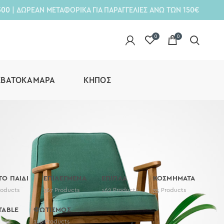
300
| ΔΩΡΕΑΝ ΜΕΤΑΦΟΡΙΚΑ ΓΙΑ ΠΑΡΑΓΓΕΛΙΕΣ ΑΝΩ ΤΩΝ 150€
0
0
ΕΒΑΤΟΚΆΜΑΡΑ
ΚΉΠΟΣ
 ΤΟ ΠΑΙΔΙ
ΕΠΙΛΕΓΜΕΝΑ
ΕΠΙΠΛΑ
ΚΟΣΜΗΜΑΤΑ
roducts
367
Products
162
Products
35
Products
TABLE
ΦΩΤΙΣΜΟΣ
318
Products