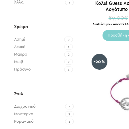
Άλλα
Κολιέ Guess Α
1
Λογότυπο 
89,00
€
Διαθέσιμο – Αποστέλλ
Χρώμα
Προσθήκη 
Ασημί
9
Λευκό
1
Μαύρο
2
-20%
Μωβ
2
Πράσινο
1
Ροζ
3
Χρυσό
1
Στυλ
Διαχρονικό
3
Μοντέρνο
7
Ρομαντικό
1