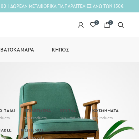
300
| ΔΩΡΕΑΝ ΜΕΤΑΦΟΡΙΚΑ ΓΙΑ ΠΑΡΑΓΓΕΛΙΕΣ ΑΝΩ ΤΩΝ 150€
0
0
ΕΒΑΤΟΚΆΜΑΡΑ
ΚΉΠΟΣ
Ο ΠΑΙΔΙ
ΕΠΙΛΕΓΜΕΝΑ
ΕΠΙΠΛΑ
ΚΟΣΜΗΜΑΤΑ
ducts
367
Products
162
Products
35
Products
TABLE
ΦΩΤΙΣΜΟΣ
290
Products