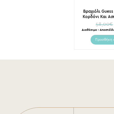
Βραχιόλι Guess
Κορδόνι Και Ασ
Ροζ Γρ
58,00
€
Διαθέσιμο – Αποστέλλ
Προσθήκη 