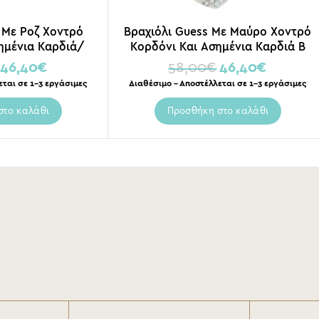
 Με Ροζ Χοντρό
Βραχιόλι Guess Με Μαύρο Χοντρό
ημένια Καρδιά/
Κορδόνι Και Ασημένια Καρδιά Β
άμματα
46,40
€
58,00
€
46,40
€
εται σε 1-3 εργάσιμες
Διαθέσιμο – Αποστέλλεται σε 1-3 εργάσιμες
στο καλάθι
Προσθήκη στο καλάθι