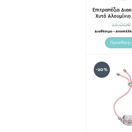
Επιτραπέζια Δια
Χυτό Αλουμίνιο
Υ
16,00
€
Διαθέσιμο – Αποστέλλ
Προσθήκη 
-20%