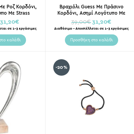
Με Ροζ Κορδόνι,
Βραχιόλι Guess Με Πράσινο
πο Με Strass
Κορδόνι, Ασημί Λογότυπο Με
Strass
31,20
€
39,00
€
31,20
€
εται σε 1-3 εργάσιμες
Διαθέσιμο – Αποστέλλεται σε 1-3 εργάσιμες
στο καλάθι
Προσθήκη στο καλάθι
-20%