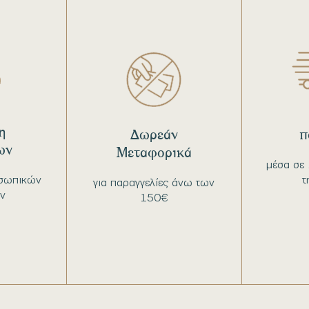
η
Δωρεάν
π
ων
Μεταφορικά
μέσα σε 
σωπικών
τ
για παραγγελίες άνω των
ν
150€