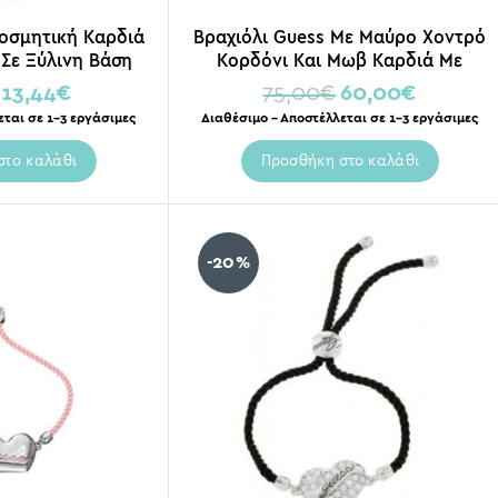
κοσμητική Καρδιά
Βραχιόλι Guess Με Μαύρο Χοντρό
 Σε Ξύλινη Βάση
Κορδόνι Και Μωβ Καρδιά Με
29
Χρυσές Λεπτομέρειες
13,44
€
75,00
€
60,00
€
εται σε 1-3 εργάσιμες
Διαθέσιμο – Αποστέλλεται σε 1-3 εργάσιμες
στο καλάθι
Προσθήκη στο καλάθι
-20%