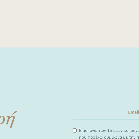
φή
Είμαι άνω των 16 ετών και συ
που παρέχω σύμφωνα με την π