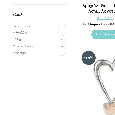
Βραχιόλι Guess 
Ασημί Λογότυ
Υλικό
39,00
€
Διαθέσιμο – Αποστέλλ
Αλουμίνιο
1
Μέταλλο
1
Προσθήκη 
Ξύλο
1
Ορείχαλκος
9
Ύφασμα
1
-16%