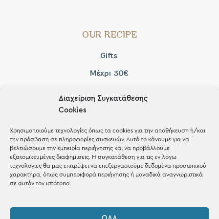
OUR RECIPE
Gifts
Μέχρι 30€
Blog
Διαχείριση Συγκατάθεσης
Shop the look
Cookies
Χρησιμοποιούμε τεχνολογίες όπως τα cookies για την αποθήκευση ή/και
την πρόσβαση σε πληροφορίες συσκευών. Αυτό το κάνουμε για να
βελτιώσουμε την εμπειρία περιήγησης και να προβάλλουμε
εξατομικευμένες διαφημίσεις. Η συγκατάθεση για τις εν λόγω
ΚΑΤΑΣΤΗΜΑ
τεχνολογίες θα μας επιτρέψει να επεξεργαστούμε δεδομένα προσωπικού
χαρακτήρα, όπως συμπεριφορά περιήγησης ή μοναδικά αναγνωριστικά
σε αυτόν τον ιστότοπο.
Σταθά 17, 38221 Βόλος
2421 217300
ΌΛΑ